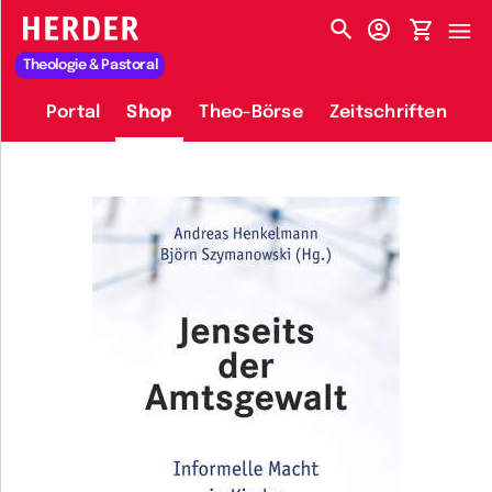
HERDER-MENÜ
Theologie & Pastoral
Portal
Shop
Theo-Börse
Zeitschriften