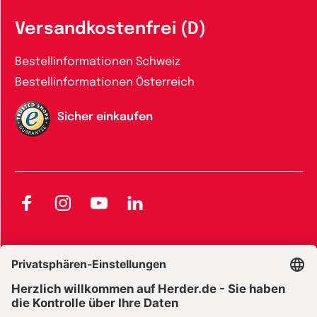
Versandkostenfrei (D)
Bestellinformationen Schweiz
Bestellinformationen Österreich
Sicher einkaufen
Facebook
Instagram
YouTube
LinkedIn
AGB und Widerrufsbelehrung
Widerrufsbelehrung Bücher
Widerrufsbelehrung E-Books
Widerrufsbelehrung Zeitschriften
Datenschutz
Datenschutz Social Media
Barrierefreiheit
Impressum