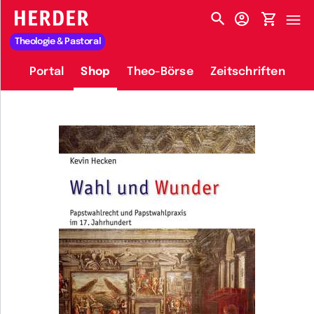
HERDER-MENÜ
Theologie & Pastoral
Portal
Shop
Theo-Börse
Zeitschriften