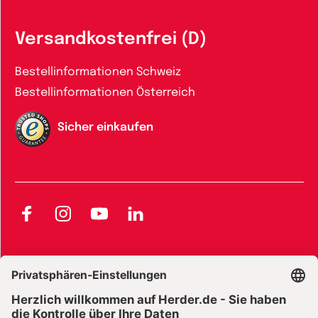
Versandkostenfrei (D)
Bestellinformationen Schweiz
Bestellinformationen Österreich
Sicher einkaufen
Facebook
Instagram
YouTube
LinkedIn
AGB und Widerrufsbelehrung
Widerrufsbelehrung Bücher
Widerrufsbelehrung E-Books
Widerrufsbelehrung Zeitschriften
Datenschutz
Datenschutz Social Media
Barrierefreiheit
Impressum