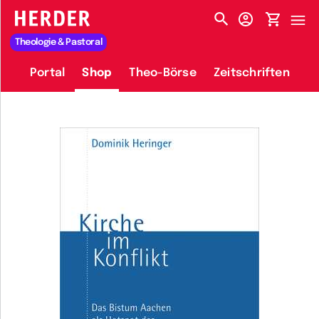
HERDER-MENÜ
Theologie & Pastoral
Portal
Shop
Theo-Börse
Zeitschriften