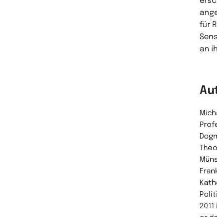
ersc
ange
für 
Sens
an i
Au
Mich
Prof
Dogm
Theo
Müns
Fran
Kath
Poli
2011