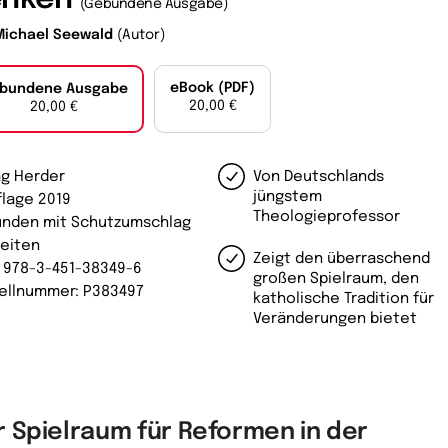
(Gebundene Ausgabe)
Michael Seewald
(Autor)
eBook (PDF)
bundene Ausgabe
20,00 €
20,00 €
ag Herder
Von Deutschlands
jüngstem
flage 2019
Theologieprofessor
nden mit Schutzumschlag
Seiten
Zeigt den überraschend
: 978-3-451-38349-6
großen Spielraum, den
ellnummer: P383497
katholische Tradition für
Veränderungen bietet
r Spielraum für Reformen in der