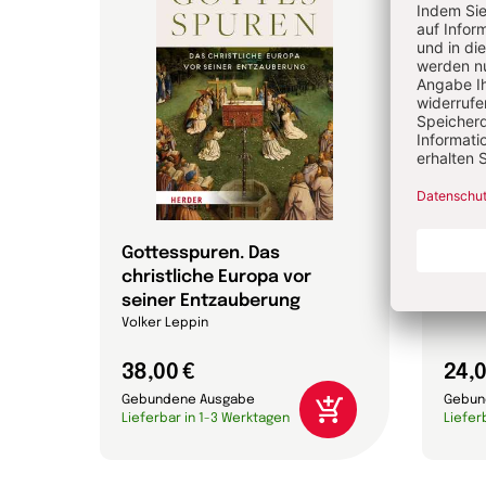
 die
Gottesspuren. Das
Die 
christliche Europa vor
Bibel
che
seiner Entzauberung
Annett
on
Volker Leppin
38,00 €
24,0
Gebundene Ausgabe
Gebun
Lieferbar in 1-3 Werktagen
Liefer