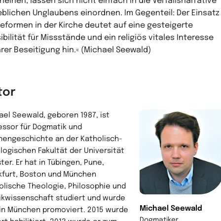
heinen, lassen sich nicht einfach in die Verfallsnarrative
blichen Unglaubens einordnen. Im Gegenteil: Der Einsatz
Reformen in der Kirche deutet auf eine gesteigerte
ibilität für Missstände und ein religiös vitales Interesse
hrer Beseitigung hin.« (Michael Seewald)
tor
ael Seewald, geboren 1987, ist
essor für Dogmatik und
engeschichte an der Katholisch-
logischen Fakultät der Universität
ter. Er hat in Tübingen, Pune,
kfurt, Boston und München
olische Theologie, Philosophie und
tikwissenschaft studiert und wurde
Michael Seewald
 in München promoviert. 2015 wurde
Dogmatiker