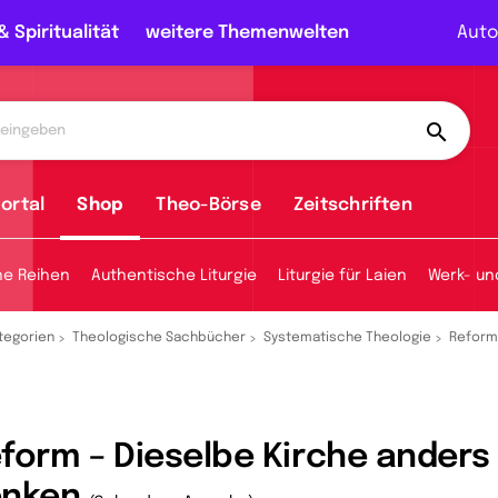
& Spiritualität
weitere Themenwelten
Auto
ortal
Shop
Theo-Börse
Zeitschriften
he Reihen
Authentische Liturgie
Liturgie für Laien
Werk- un
tegorien
Theologische Sachbücher
Systematische Theologie
Reform
form – Dieselbe Kirche anders
enken