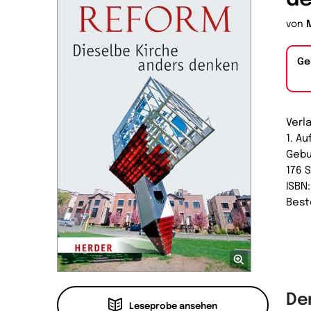
von
Ge
Verl
1. Au
Gebu
176 
ISBN
Best
De
Leseprobe ansehen