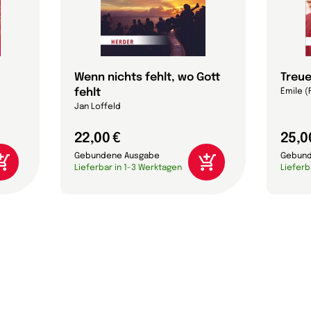
Wenn nichts fehlt, wo Gott
Treue
fehlt
Émile (
Jan Loffeld
22,00 €
25,0
Gebundene Ausgabe
Gebund
Lieferbar in 1-3 Werktagen
Lieferb