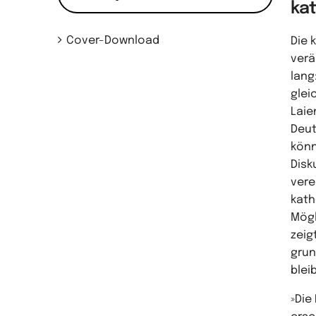
ka
Cover-Download
Die 
verä
lang
glei
Laie
Deut
könn
Disk
vere
kath
Mögl
zeig
grun
blei
»Die