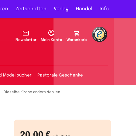
ren
Zeitschriften
Verlag
Handel
Info
Newsletter
Mein Konto
Warenkorb
d Modellbücher
Pastorale Geschenke
 – Dieselbe Kirche anders denken
20,00 €