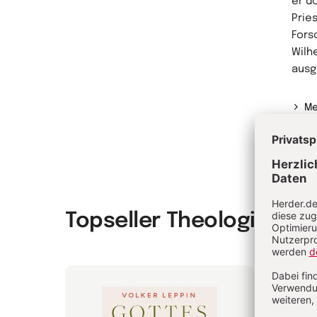
er do
Prie
Fors
Wilh
ausg
Me
Topseller Theologie & P