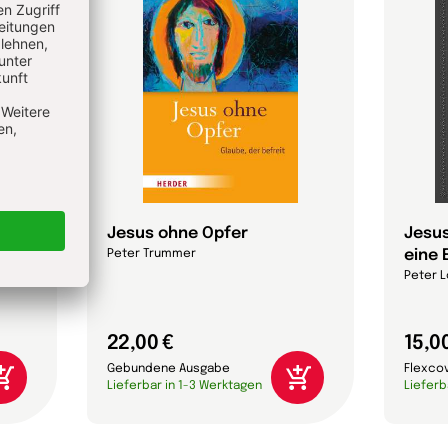
Jesus ohne Opfer
Jesus
eine 
Peter Trummer
Peter L
22,00 €
15,0
Gebundene Ausgabe
Flexco
Lieferbar in 1-3 Werktagen
Lieferb