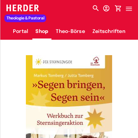
HERDER-MENÜ
Theologie & Pastoral
Portal
Shop
Theo-Börse
Zeitschriften