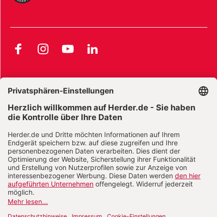
Facebook
Instagram
YouTube
LinkedIn
AGB und Widerrufsbelehrung
Widerrufsbelehrung Bücher
Widerrufsbelehrung E-Books
Widerrufsbelehrung Zeitschriften
Datenschutz
Datenschutz Social Media
Barrierefreiheit
Impressum
Vertrag widerrufen
Abo online kündigen