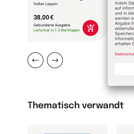
on
Volker Leppin
38,00 €
24,0
Gebundene Ausgabe
Gebun
Lieferbar in 1-3 Werktagen
Liefer
Zurück
Weiter
Thematisch verwandt