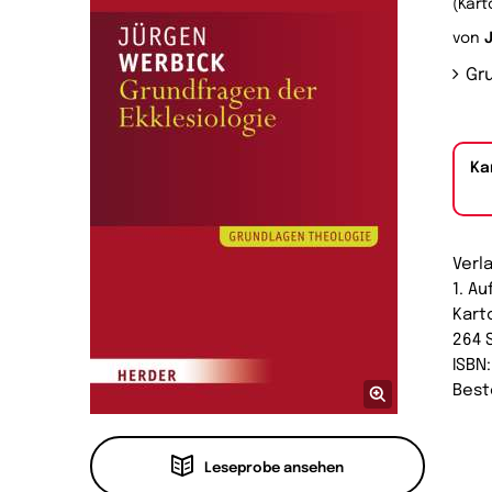
(Kart
von
Gr
Ka
Verl
1. A
Kart
264 
ISBN
Best
Leseprobe ansehen