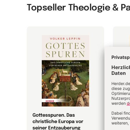
Topseller Theologie & P
 die
Gottesspuren. Das
Die 
christliche Europa vor
Bibel
che
seiner Entzauberung
Annett