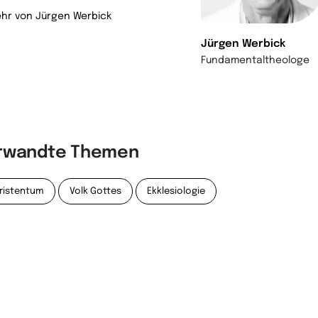
hr von Jürgen Werbick
Jürgen Werbick
Fundamentaltheologe
rwandte Themen
ristentum
Volk Gottes
Ekklesiologie