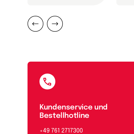
Zurück
Weiter
E-Mail
Kundenservice und
Bestellhotline
+49 761 2717300