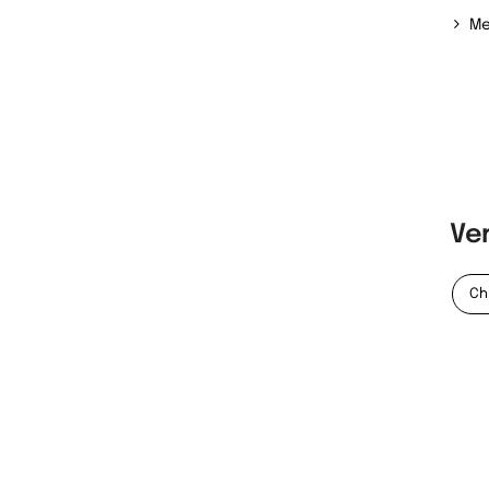
Me
Ve
Ch