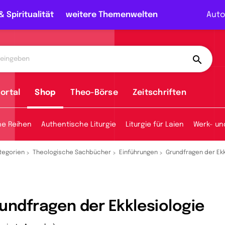
& Spiritualität
weitere Themenwelten
Auto
ortal
Shop
Theo-Börse
Zeitschriften
he Reihen
Authentische Liturgie
Liturgie für Laien
Werk- un
tegorien
Theologische Sachbücher
Einführungen
Grundfragen der Ekk
undfragen der Ekklesiologie