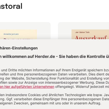
astoral
ignorierten Frauen der
Ausverkauf des Konzils
Jan-Heiner Tück
e Jantzen