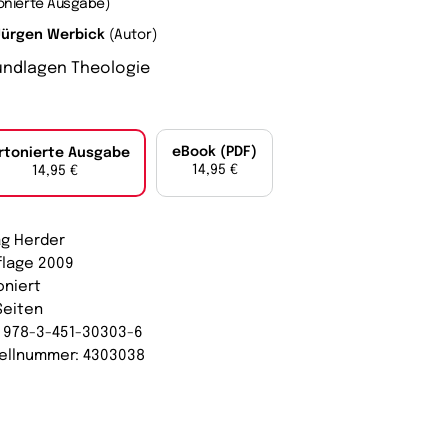
onierte Ausgabe)
Jürgen Werbick
(Autor)
undlagen Theologie
eBook (PDF)
rtonierte Ausgabe
14,95 €
14,95 €
ag Herder
uflage 2009
oniert
Seiten
: 978-3-451-30303-6
ellnummer: 4303038