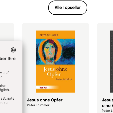
Alle Topseller
Jesus ohne Opfer
Jesus
eine 
Peter Trummer
Peter L