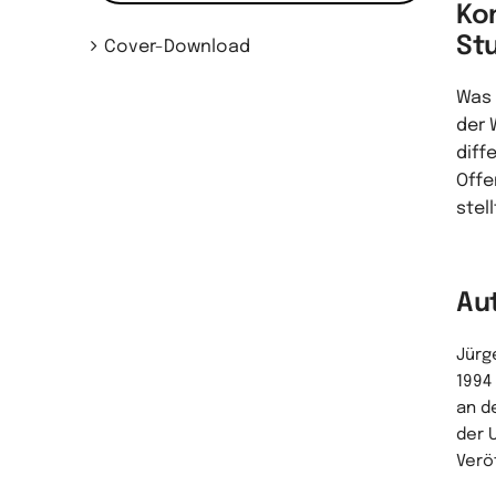
Kon
St
Cover-Download
Was 
der 
diff
Offe
stell
Au
Jürge
1994
an d
der 
Verö