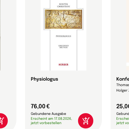
Physiologus
Konf
Thomas 
Holger
76,00 €
25,0
Gebundene Ausgabe
Gebund
Erscheint am 17.08.2026,
Erschei
jetzt vorbestellen
jetzt v