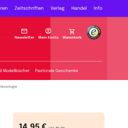
ren
Zeitschriften
Verlag
Handel
Info
Newsletter
Mein Konto
Warenkorb
d Modellbücher
Pastorale Geschenke
lesiologie
14,95 €