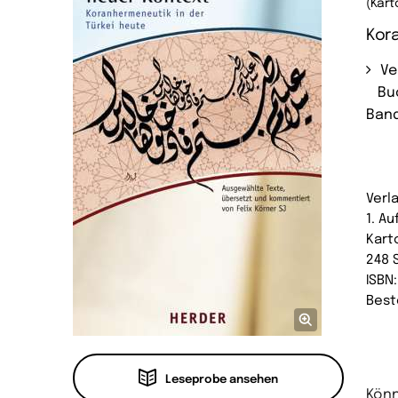
(Kart
Kora
Ve
Bu
Band
Verl
1. A
Kart
248 
ISBN
Best
Leseprobe ansehen
Könn