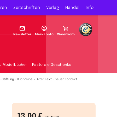
ren
Zeitschriften
Verlag
Handel
Info
Newsletter
Mein Konto
Warenkorb
d Modellbücher
Pastorale Geschenke
-Stiftung - Buchreihe
Alter Text - neuer Kontext
13,00 €