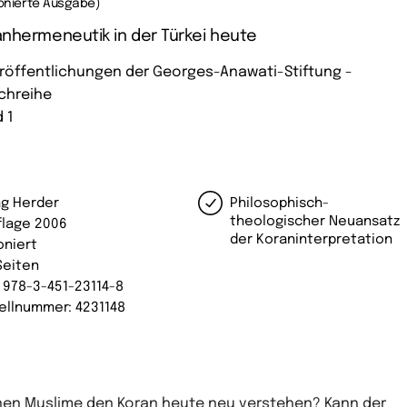
onierte Ausgabe)
nhermeneutik in der Türkei heute
röffentlichungen der Georges-Anawati-Stiftung -
chreihe
 1
ag Herder
Philosophisch-
theologischer Neuansatz
uflage 2006
der Koraninterpretation
oniert
Seiten
: 978-3-451-23114-8
ellnummer: 4231148
en Muslime den Koran heute neu verstehen? Kann der