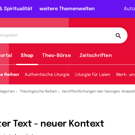
& Spiritualität
weitere Themenwelten
Auto
ortal
Shop
Theo-Börse
Zeitschriften
he Reihen
Authentische Liturgie
Liturgie für Laien
Werk- un
tegorien
Theologische Reihen
Veröffentlichungen der Georges-Anawati
ter Text - neuer Kontext