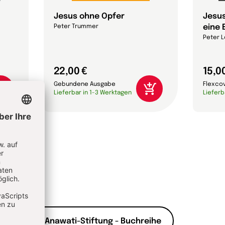
Jesus ohne Opfer
Jesus
eine 
Peter Trummer
Peter L
22,00 €
15,0
Gebundene Ausgabe
Flexco
Lieferbar in 1-3 Werktagen
Lieferb
er Georges-Anawati-Stiftung - Buchreihe