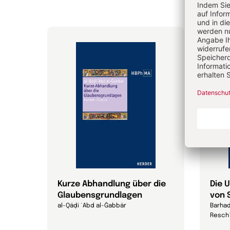
en
Kurze Abhandlung über die
Die 
Glaubensgrundlagen
von 
al-Qāḍī ʿAbd al-Ǧabbār
Barha
Reschʿ