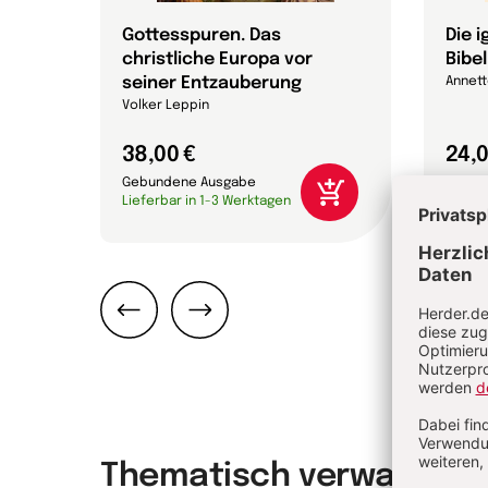
 die
Gottesspuren. Das
Die 
christliche Europa vor
Bibel
che
seiner Entzauberung
Annett
on
Volker Leppin
38,00 €
24,0
Gebundene Ausgabe
Gebun
Lieferbar in 1-3 Werktagen
Liefer
Zurück
Weiter
Thematisch verwandt