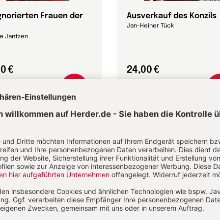
ignorierten Frauen der
Ausverkauf des Konzils
Jan-Heiner Tück
e Jantzen
0 €
24,00 €
dene Ausgabe
Gebundene Ausgabe
bar in 1-3 Werktagen
Lieferbar in 1-3 Werktagen
Veröffentlichungen d