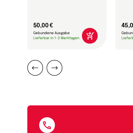
50,00 €
45,0
Gebundene Ausgabe
Gebun
Lieferbar in 1-3 Werktagen
Liefer
Zurück
Weiter
E-Mail