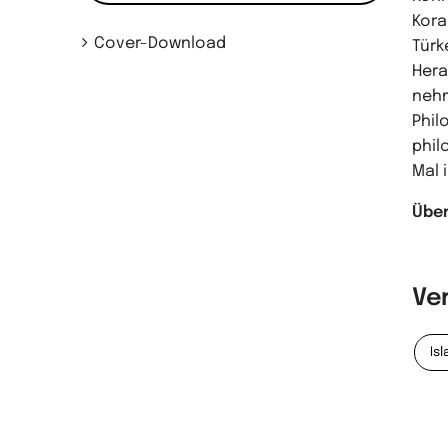
Kora
Cover-Download
Türk
Hera
nehm
Phil
phil
Mal 
Über
Ve
Is