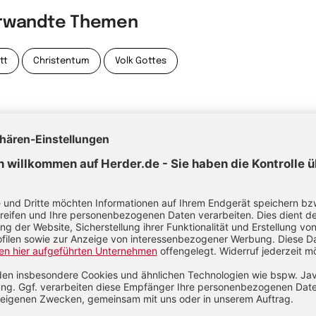
rwandte Themen
tt
Christentum
Volk Gottes
itualität