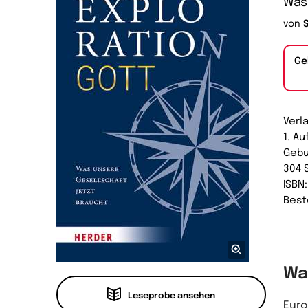
Was 
von
Ge
Verl
1. A
Geb
304 
ISBN
Best
Wa
Leseprobe ansehen
Euro