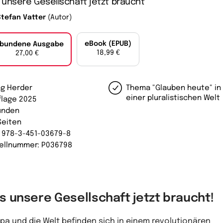
unsere Gesellschaft jetzt braucht
Stefan Vatter
(Autor)
eBook (EPUB)
bundene Ausgabe
18,99 €
27,00 €
ag Herder
Thema "Glauben heute" in
einer pluralistischen Welt
uflage 2025
unden
Seiten
: 978-3-451-03679-8
ellnummer: P036798
s unsere Gesellschaft jetzt braucht!
pa und die Welt befinden sich in einem revolutionären