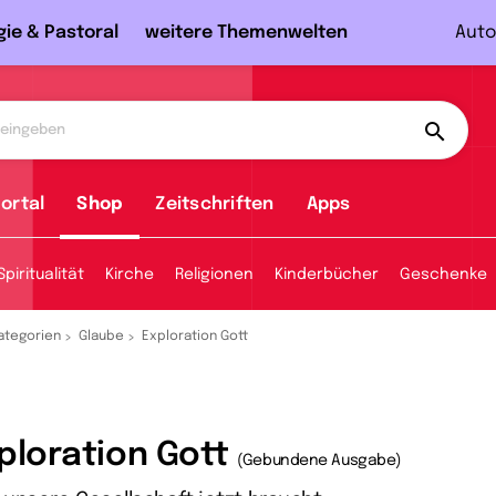
gie & Pastoral
weitere Themenwelten
Auto
ortal
Shop
Zeitschriften
Apps
Spiritualität
Kirche
Religionen
Kinderbücher
Geschenke
ategorien
Glaube
Exploration Gott
ploration Gott
(Gebundene Ausgabe)