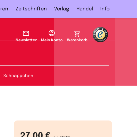
ren
Zeitschriften
Verlag
Handel
Info
Newsletter
Mein Konto
Warenkorb
Schnäppchen
27,00 €