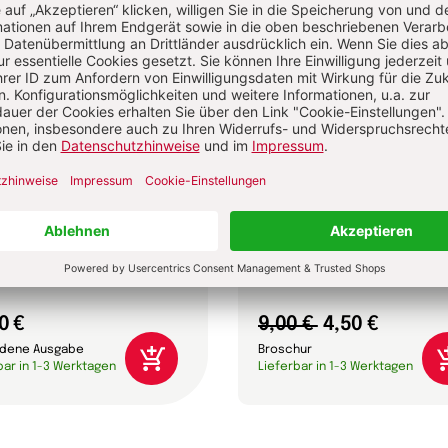
ifica humanitas
Älterwerden – wie geht
Leo XIV.
Anselm Grün, Gabriela Herpell,
Sebastian Herrmann u.a.
0 €
9,00 €
4,50 €
dene Ausgabe
Broschur
bar in 1-3 Werktagen
Lieferbar in 1-3 Werktagen