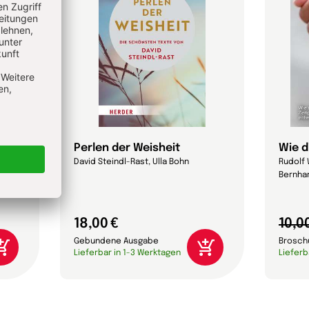
 das?
Perlen der Weisheit
Wie d
David Steindl-Rast, Ulla Bohn
Rudolf 
Bernhar
18,00 €
10,0
Gebundene Ausgabe
Brosch
Lieferbar in 1-3 Werktagen
Lieferb