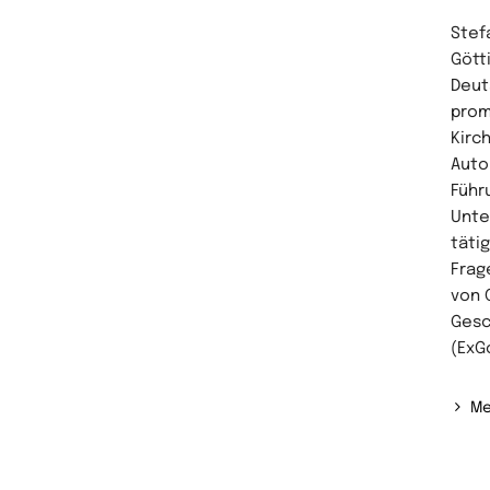
Stefa
Gött
Deut
prom
Kirc
Auto
Führ
Unte
täti
Frag
von 
Gesc
(ExG
Me