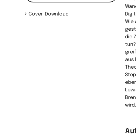
Wand
Cover-Download
Digi
Wie 
gest
die 
tun?
grei
aus 
Theo
Step
eben
Lewi
Bren
wird.
Au