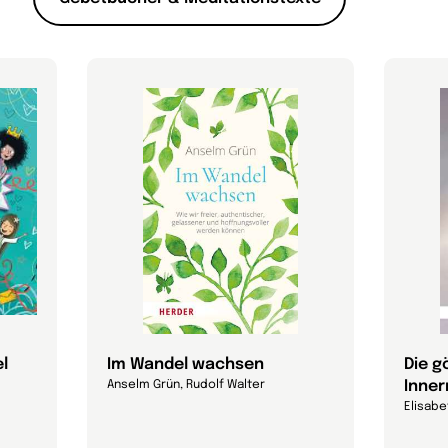
l
Im Wandel wachsen
Die g
Inne
Anselm Grün, Rudolf Walter
Elisabe