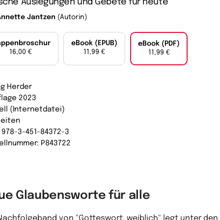
lische Auslegungen und Gebete für heute
Annette Jantzen
(Autorin)
appenbroschur
eBook (EPUB)
eBook (PDF)
16,00 €
11,99 €
11,99 €
ag Herder
uflage 2023
ell (Internetdatei)
Seiten
: 978-3-451-84372-3
ellnummer: P843722
ue Glaubensworte für alle
Nachfolgeband von "Gotteswort, weiblich" legt unter den