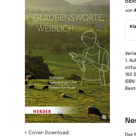
Bib
von
Kl
Verl
1. A
virtu
160 
ISBN
Best
Ne
Cover-Download
Der 