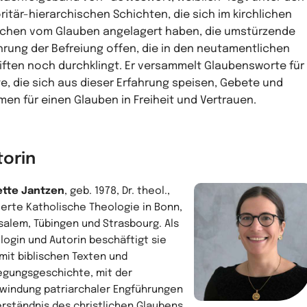
ritär-hierarchischen Schichten, die sich im kirchlichen
chen vom Glauben angelagert haben, die umstürzende
hrung der Befreiung offen, die in den neutamentlichen
iften noch durchklingt. Er versammelt Glaubensworte für
e, die sich aus dieser Erfahrung speisen, Gebete und
men für einen Glauben in Freiheit und Vertrauen.
torin
tte Jantzen
, geb. 1978, Dr. theol.,
ierte Katholische Theologie in Bonn,
salem, Tübingen und Strasbourg. Als
login und Autorin beschäftigt sie
 mit biblischen Texten und
egungsgeschichte, mit der
windung patriarchaler Engführungen
erständnis des christlichen Glaubens