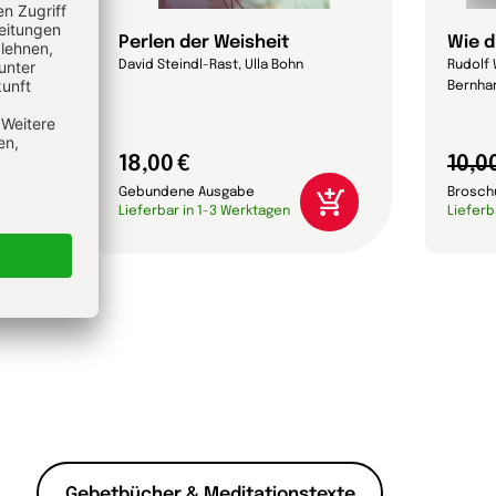
 das?
Perlen der Weisheit
Wie d
David Steindl-Rast, Ulla Bohn
Rudolf 
Bernhar
18,00 €
10,0
Gebundene Ausgabe
Brosch
Lieferbar in 1-3 Werktagen
Lieferb
Gebetbücher & Meditationstexte