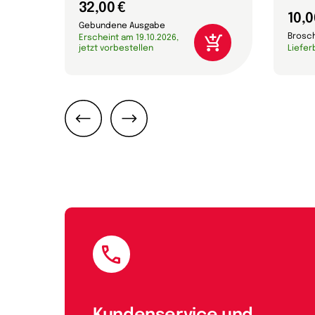
32,00 €
10,0
Gebundene Ausgabe
Brosc
Erscheint am 19.10.2026,
jetzt vorbestellen
Liefer
Zurück
Weiter
E-Mail