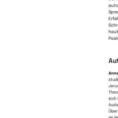
auto
Spre
Erfa
Schr
heut
Psal
Au
Anne
stud
Jeru
Theo
sich
Ausl
Über
im V