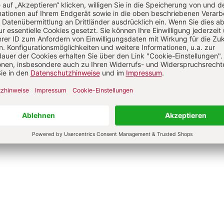
ifica humanitas
Älterwerden – wie geht
Leo XIV.
Anselm Grün, Gabriela Herpell,
Sebastian Herrmann u.a.
0 €
9,00 €
4,50 €
dene Ausgabe
Broschur
bar in 1-3 Werktagen
Lieferbar in 1-3 Werktagen