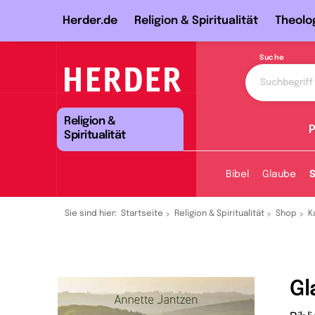
Herder.de
Religion & Spiritualität
Theolo
Suche
Religion &
P
Spiritualität
Bibel
Glaube
S
Sie sind hier:
Startseite
Religion & Spiritualität
Shop
K
Gl