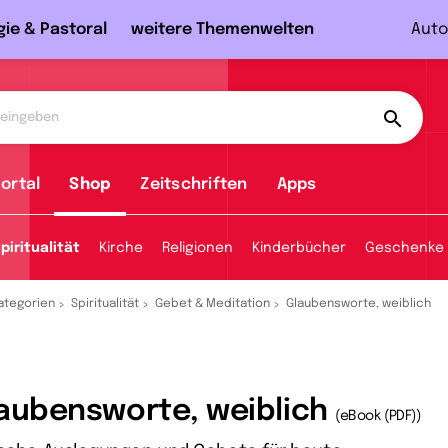
gie & Pastoral
weitere Themenwelten
Auto
ortal
Shop
Zeitschriften
Apps
piritualität
Kirche
Religionen
Kinderbücher
Geschenke
ategorien
Spiritualität
Gebet & Meditation
Glaubensworte, weiblich
aubensworte, weiblich
(eBook (PDF))