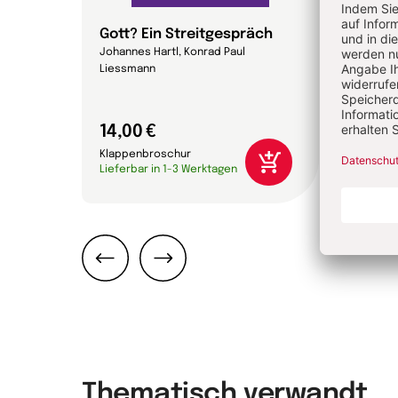
Gott? Ein Streitgespräch
Magn
Johannes Hartl, Konrad Paul
Papst 
Liessmann
14,00 €
16,0
Klappenbroschur
Gebun
Lieferbar in 1-3 Werktagen
Liefer
Zurück
Weiter
Thematisch verwandt