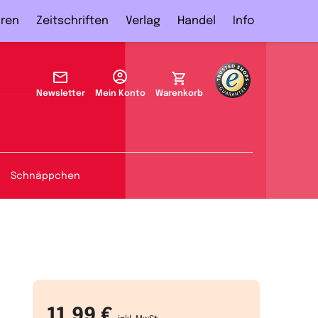
ren
Zeitschriften
Verlag
Handel
Info
Newsletter
Mein Konto
Warenkorb
Schnäppchen
11,99 €