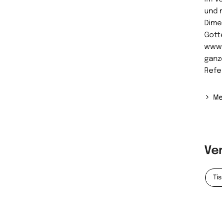
und 
Dime
Gott
www.
ganz
Refe
Me
Ve
Ti