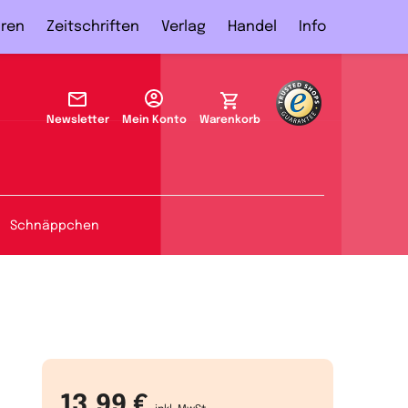
ren
Zeitschriften
Verlag
Handel
Info
Newsletter
Mein Konto
Warenkorb
Schnäppchen
13,99 €