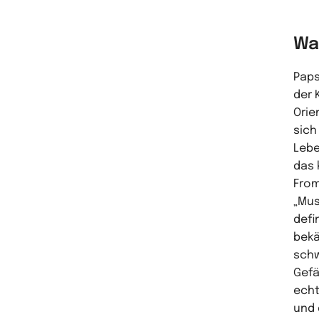
Wa
Paps
der 
Orie
sich
Lebe
das 
From
„Mus
defi
bekä
schw
Gefä
echt
und 