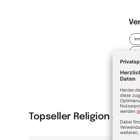
Ve
In
Pa
Topseller Religion & Spir