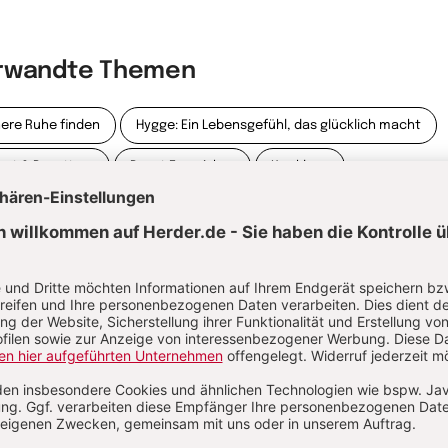
rwandte Themen
nere Ruhe finden
Hygge: Ein Lebensgefühl, das glücklich macht
pst & Papsttum
Papst Franziskus
Konklave
itualität