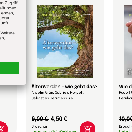
Älterwerden – wie geht das?
Wie d
Anselm Grün, Gabriela Herpell,
Rudolf 
Sebastian Herrmann u.a.
Bernhar
9,00 €
4,50 €
10,0
Broschur
Brosch
Lieferbar in 1-3 Werktagen
Lieferb