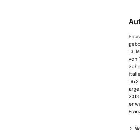
Au
Paps
gebo
13. 
von 
Sohn
ital
1973 
arge
2013
er w
Franz
Me