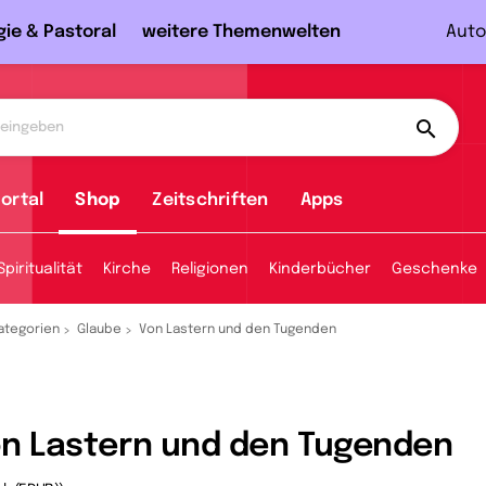
gie & Pastoral
weitere Themenwelten
Auto
ortal
Shop
Zeitschriften
Apps
Spiritualität
Kirche
Religionen
Kinderbücher
Geschenke
ategorien
Glaube
Von Lastern und den Tugenden
n Lastern und den Tugenden