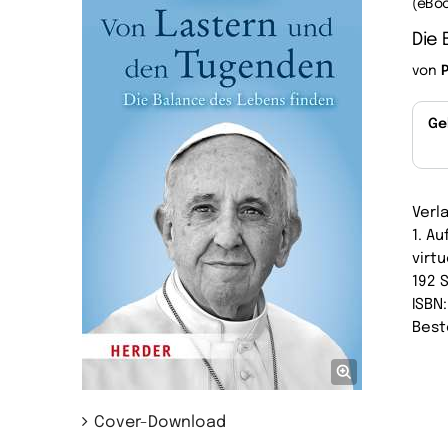
(eBoo
Die 
von
Ge
Verl
1. A
virtu
192 
ISBN
Best
Cover-Download