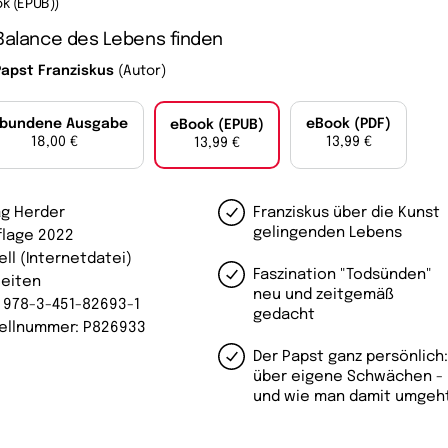
k (EPUB))
Balance des Lebens finden
Papst Franziskus
(Autor)
bundene Ausgabe
eBook (PDF)
eBook (EPUB)
18,00 €
13,99 €
13,99 €
ag Herder
Franziskus über die Kunst
gelingenden Lebens
uflage 2022
ell (Internetdatei)
Faszination "Todsünden"
Seiten
neu und zeitgemäß
: 978-3-451-82693-1
gedacht
ellnummer: P826933
Der Papst ganz persönlich
über eigene Schwächen -
und wie man damit umgeh