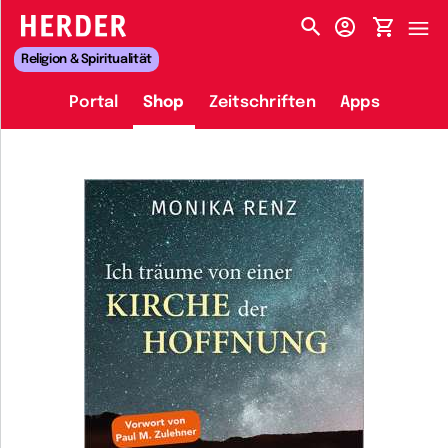
HERDER-MENÜ
Religion & Spiritualität
Portal
Shop
Zeitschriften
Apps