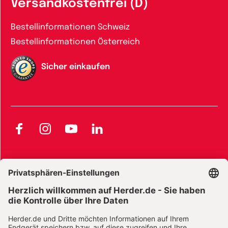
Versandkostenfrei (D)
Bestellinformationen Schweiz
Bestellinformationen Österreich
Sicher einkaufen
Facebook
Instagram
YouTube
LinkedIn
AGB und Widerrufsbelehrung
Widerrufsbelehrung Bücher
Widerrufsbelehrung E-Books
Widerrufsbelehrung Zeitschriften
Datenschutz
Datenschutz Social Media
Barrierefreiheit
Impressum