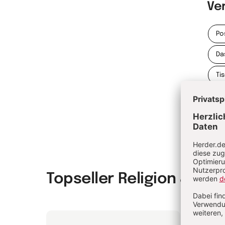
Ve
Po
Da
Ti
Topseller Religion & Spir