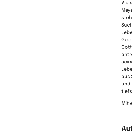
Viel
Meye
steh
Such
Lebe
Gebe
Gott
antr
sein
Lebe
aus 
und 
tief
Mit 
Au