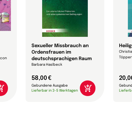
Sexueller Missbrauch an
Heili
Ordensfrauen im
Christia
Töpper
deutschsprachigen Raum
acon
Barbara Haslbeck
58,00 €
20,0
Gebundene Ausgabe
Gebund
Lieferbar in 3-5 Werktagen
Lieferb