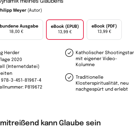
 Dynamik meines Glaubens
Philipp Meyer
(Autor)
bundene Ausgabe
eBook (PDF)
eBook (EPUB)
18,00 €
13,99 €
13,99 €
ag Herder
Katholischer Shootingsta
mit eigener Video-
uflage 2020
Kolumne
ell (Internetdatei)
Seiten
Traditionelle
: 978-3-451-81967-4
Klosterspiritualität, neu
ellnummer: P819672
nachgespürt und erlebt
 mitreißend kann Glaube sein