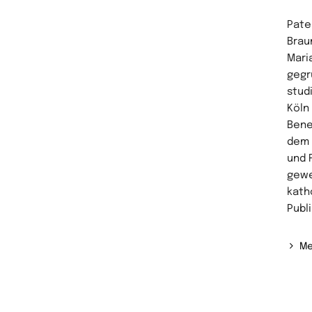
Pater
Brau
Mari
gegr
stud
Köln 
Bene
dem 
und 
gewe
kath
Publ
Me