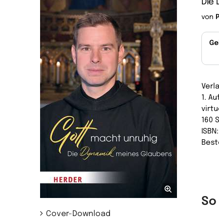
Die
von
Ge
Verl
1. A
virtu
160 
ISBN
Best
So
Cover-Download