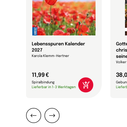
ür
Lebensspuren Kalender
Gott
2027
chri
sein
Karola Klemm-Hertner
Volker
11,99 €
38,0
Spiralbindung
Gebun
Lieferbar in 1-3 Werktagen
Liefer
Zurück
Weiter