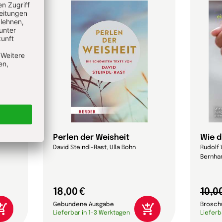
 das?
Perlen der Weisheit
Wie d
David Steindl-Rast, Ulla Bohn
Rudolf 
Bernhar
18,00 €
10,0
Gebundene Ausgabe
Brosch
Lieferbar in 1-3 Werktagen
Lieferb