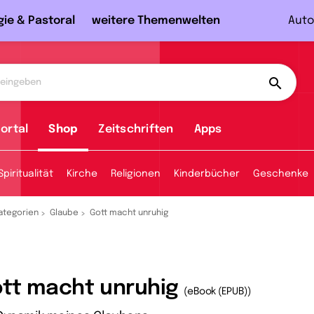
gie & Pastoral
weitere Themenwelten
Auto
ortal
Shop
Zeitschriften
Apps
Spiritualität
Kirche
Religionen
Kinderbücher
Geschenke
ategorien
Glaube
Gott macht unruhig
tt macht unruhig
(eBook (EPUB))