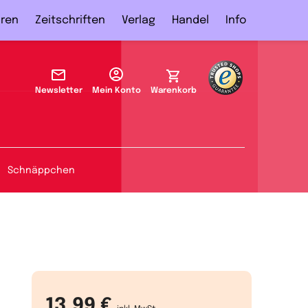
ren
Zeitschriften
Verlag
Handel
Info
Newsletter
Mein Konto
Warenkorb
Schnäppchen
13,99 €