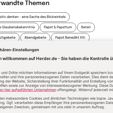
rwandte Themen
sitiv denken - eine Sache des Blickwinkels
s Glaubensbekenntnis
Papst & Papsttum
Beten
schgebete
Abendgebete
Papst Benedikt XVI.
itualität