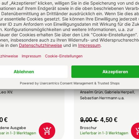
ifica humanitas
Älterwerden – wie geht
Leo XIV.
Anselm Grün, Gabriela Herpell,
Sebastian Herrmann u.a.
0 €
9,00 €
4,50 €
dene Ausgabe
Broschur
bar in 1-3 Werktagen
Lieferbar in 1-3 Werktagen