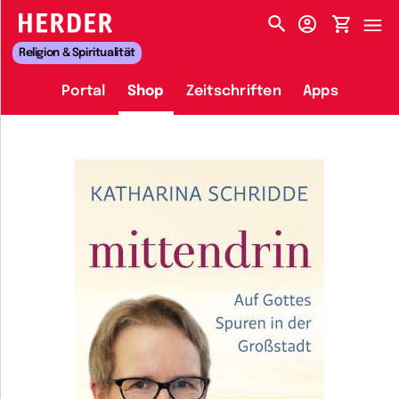
HERDER-MENÜ
Religion & Spiritualität
Portal
Shop
Zeitschriften
Apps