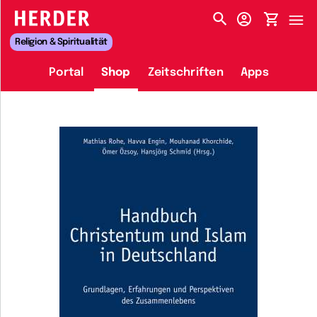
HERDER-MENÜ
Religion & Spiritualität
Portal
Shop
Zeitschriften
Apps