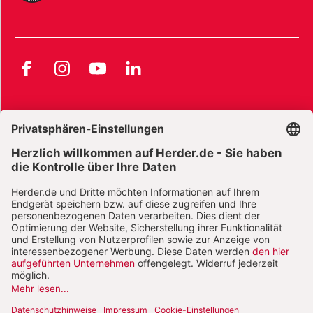
Facebook
Instagram
YouTube
LinkedIn
AGB und Widerrufsbelehrung
Widerrufsbelehrung Bücher
Widerrufsbelehrung E-Books
Widerrufsbelehrung Zeitschriften
Datenschutz
Datenschutz Social Media
Barrierefreiheit
Impressum
Vertrag widerrufen
Abo online kündigen