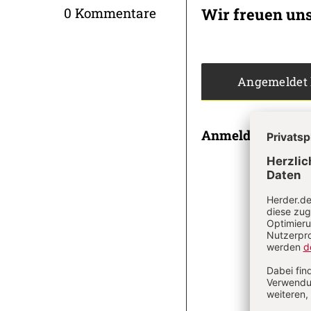
Infos
Wir freuen un
0 Kommentare
Angemeldet
Anmeldung
E-MAI
PASSWOR