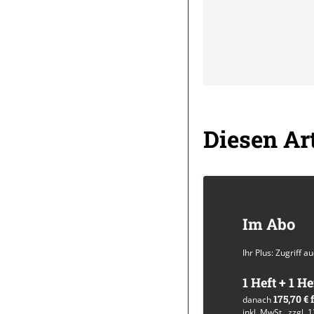
Diesen Art
Im Abo
Ihr Plus: Zugriff 
1 Heft + 1 He
175,70 €
danach
inkl. MwSt., zzgl. 