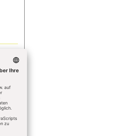
 bleiben
lden