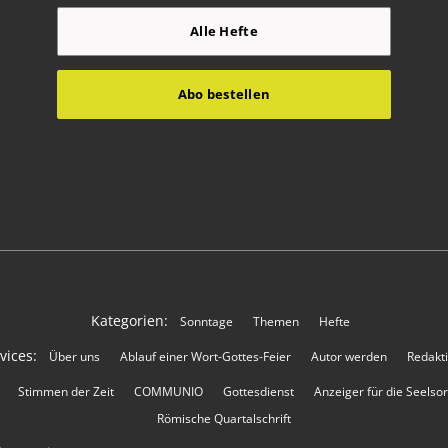
Alle Hefte
Abo bestellen
Kategorien:
Sonntage
Themen
Hefte
vices:
Über uns
Ablauf einer Wort-Gottes-Feier
Autor werden
Redakt
Stimmen der Zeit
COMMUNIO
Gottesdienst
Anzeiger für die Seelso
Römische Quartalschrift