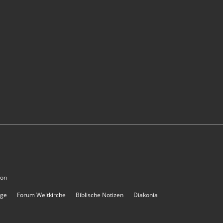
ion
rge
Forum Weltkirche
Biblische Notizen
Diakonia