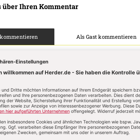
s über Ihren Kommentar
 kommentieren
Als Gast kommentieren
L
*
T
*
Passwort vergessen?
Angemeldet
Anme