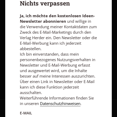
Nichts verpassen
Ich bin einverstanden, dass mein personenbezogenes
Nutzungsverhalten in Newsletter und E-Mail-Werbung erfasst
und ausgewertet wird, um die Inhalte besser auf meine
Ja, ich möchte den kostenlosen Ideen-
Interessen auszurichten. Über einen Link in Newsletter oder E-
Newsletter abonnieren
und willige in
Mail kann ich diese Funktion jederzeit ausschalten.
die Verwendung meiner Kontaktdaten zum
Weiterführende Informationen finden Sie in unseren
Zweck des E-Mail-Marketings durch den
Datenschutzhinweisen
.
Verlag Herder ein. Den Newsletter oder die
E-MAIL
E-Mail-Werbung kann ich jederzeit
abbestellen.
Ich bin einverstanden, dass mein
personenbezogenes Nutzungsverhalten in
Newsletter und E-Mail-Werbung erfasst
Jetzt anmelden
und ausgewertet wird, um die Inhalte
besser auf meine Interessen auszurichten.
Über einen Link in Newsletter oder E-Mail
kann ich diese Funktion jederzeit
ausschalten.
Weiterführende Informationen finden Sie
in unseren
Datenschutzhinweisen
.
AGB und Widerrufsbelehrung
Datenschutz
Barrierefreiheit
E-MAIL