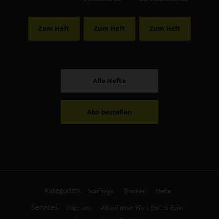
Zum Heft
Zum Heft
Zum Heft
Alle Hefte
Abo bestellen
Kategorien:
Sonntage
Themen
Hefte
Services:
Über uns
Ablauf einer Wort-Gottes-Feier