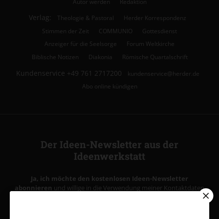
Autor werden
Redaktion
Verlag:
Theologie & Pastoral
Herder Korrespondenz
Stimmen der Zeit
COMMUNIO
Gottesdienst
Anzeiger für die Seelsorge
Forum Weltkirche
Biblische Notizen
Diakonia
Römische Quartalschrift
Kundenservice
+49 761 2717200
kundenservice@herder.de
Abo online kündigen
Der Ideen-Newsletter aus der
Ideenwerkstatt
Ja, ich möchte den kostenlosen Ideen-Newsletter
abonnieren
und willige in die Verwendung meiner Kontaktdaten
zum Zweck des E-Mail-Marketings durch den Verlag Herder ein.
Den Newsletter oder die E-Mail-Werbung kann ich jederzeit
abbestellen.