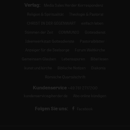
Verlag:
Media Sales Herder Korrespondenz
Religion & Spiritualität
Theologie & Pastoral
CHRIST IN DER GEGENWART
einfach leben
Stimmen der Zeit
COMMUNIO
Gottesdienst
Ideenwerkstatt Gottesdienste
Pastoralblätter
Anzeiger für die Seelsorge
Forum Weltkirche
Gemeinsam Glauben
Lebensspuren
Bibel lesen
kunst und kirche
Biblische Notizen
Diakonia
Römische Quartalschrift
Kundenservice
+49 761 2717200
kundenservice@herder.de
Abo online kündigen
Folgen Sie uns:
Facebook