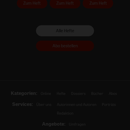
Zum Heft
Zum Heft
Zum Heft
Alle Hefte
Abo bestellen
Kategorien:
Online
Hefte
Dossiers
Bücher
Abos
Services:
Über uns
Autorinnen und Autoren
Porträts
Redaktion
Angebote:
Umfragen