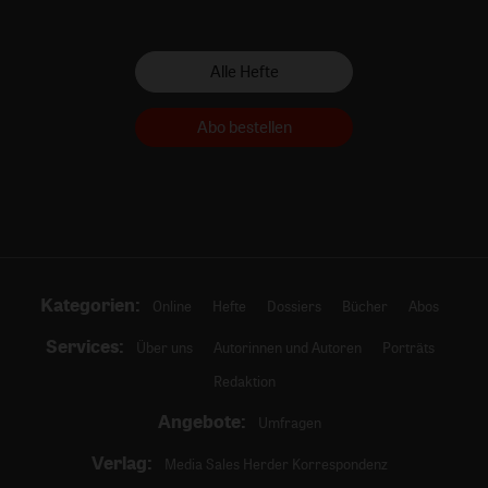
Alle Hefte
Abo bestellen
Kategorien:
Online
Hefte
Dossiers
Bücher
Abos
Services:
Über uns
Autorinnen und Autoren
Porträts
Redaktion
Angebote:
Umfragen
Verlag:
Media Sales Herder Korrespondenz