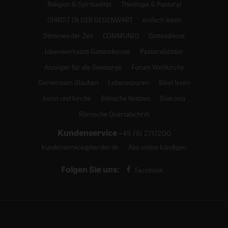
Religion & Spiritualität
Theologie & Pastoral
CHRIST IN DER GEGENWART
einfach leben
Stimmen der Zeit
COMMUNIO
Gottesdienst
Ideenwerkstatt Gottesdienste
Pastoralblätter
Anzeiger für die Seelsorge
Forum Weltkirche
Gemeinsam Glauben
Lebensspuren
Bibel lesen
kunst und kirche
Biblische Notizen
Diakonia
Römische Quartalschrift
Kundenservice
+49 761 2717200
kundenservice@herder.de
Abo online kündigen
Folgen Sie uns:
Facebook