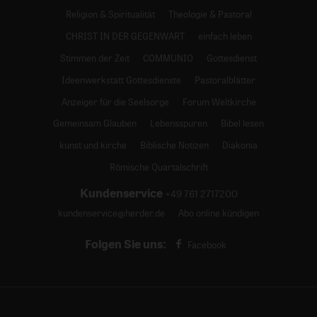
Religion & Spiritualität
Theologie & Pastoral
CHRIST IN DER GEGENWART
einfach leben
Stimmen der Zeit
COMMUNIO
Gottesdienst
Ideenwerkstatt Gottesdienste
Pastoralblätter
Anzeiger für die Seelsorge
Forum Weltkirche
Gemeinsam Glauben
Lebensspuren
Bibel lesen
kunst und kirche
Biblische Notizen
Diakonia
Römische Quartalschrift
Kundenservice
+49 761 2717200
kundenservice@herder.de
Abo online kündigen
Folgen Sie uns:
Facebook