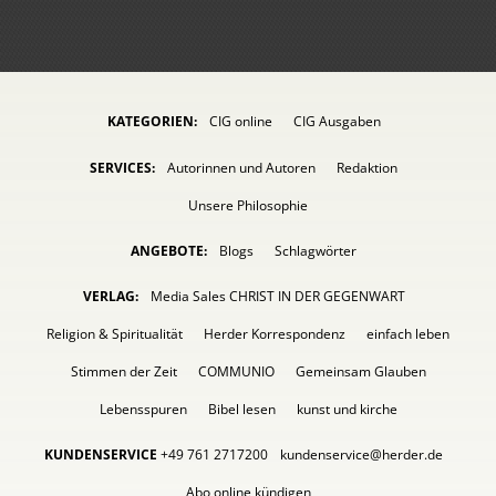
KATEGORIEN:
CIG online
CIG Ausgaben
SERVICES:
Autorinnen und Autoren
Redaktion
Unsere Philosophie
ANGEBOTE:
Blogs
Schlagwörter
VERLAG:
Media Sales CHRIST IN DER GEGENWART
Religion & Spiritualität
Herder Korrespondenz
einfach leben
Stimmen der Zeit
COMMUNIO
Gemeinsam Glauben
Lebensspuren
Bibel lesen
kunst und kirche
KUNDENSERVICE
+49 761 2717200
kundenservice@herder.de
Abo online kündigen