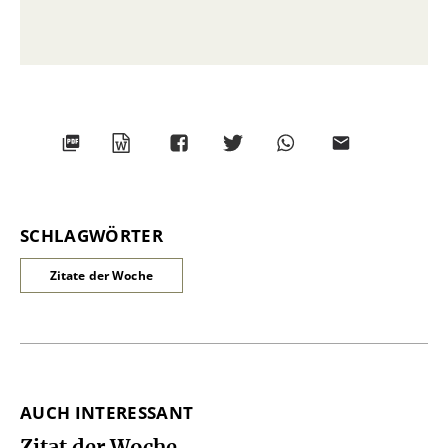
PDF-
WORD
TEILEN
TEILEN
WHATSAPP
MAILEN
DATEI
SCHLAGWÖRTER
Überschrift
Artikel-
Zitate der Woche
Infos
AUCH INTERESSANT
Zitat der Woche