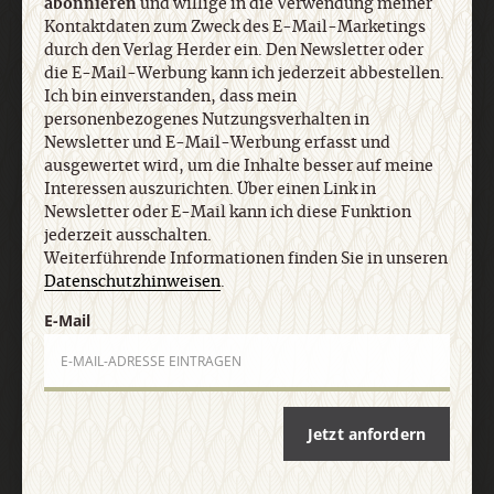
abonnieren
und willige in die Verwendung meiner
Ich bin einverstanden, dass mein
Kontaktdaten zum Zweck des E-Mail-Marketings
personenbezogenes Nutzungsverhalten in
durch den Verlag Herder ein. Den Newsletter oder
Newsletter und E-Mail-Werbung erfasst und
die E-Mail-Werbung kann ich jederzeit abbestellen.
ausgewertet wird, um die Inhalte besser auf meine
Ich bin einverstanden, dass mein
Interessen auszurichten. Über einen Link in
personenbezogenes Nutzungsverhalten in
Newsletter oder E-Mail kann ich diese Funktion
Newsletter und E-Mail-Werbung erfasst und
jederzeit ausschalten. Weiterführende
ausgewertet wird, um die Inhalte besser auf meine
Informationen finden Sie in unseren
Interessen auszurichten. Über einen Link in
Datenschutzhinweisen
.
Newsletter oder E-Mail kann ich diese Funktion
jederzeit ausschalten.
Weiterführende Informationen finden Sie in unseren
Datenschutzhinweisen
.
E-Mail
E-Mail
Jetzt anmelden
Jetzt anfordern