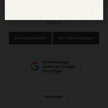
AGB und Widerrufsbelehrung
Datenschutz
Barrierefreiheit
Impressum
Vertrag widerrufen
Abo online kündigen
Nach oben