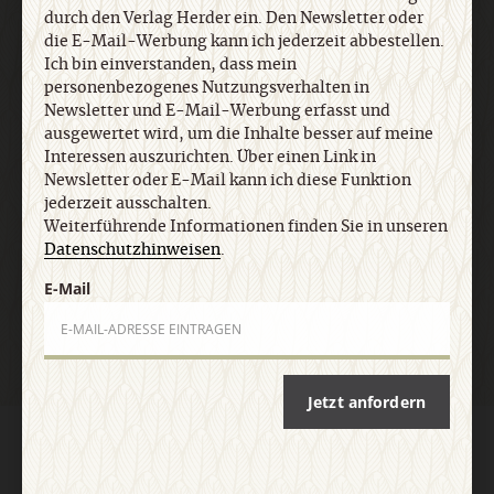
Newsletter oder E-Mail kann ich diese Funktion
durch den Verlag Herder ein. Den Newsletter oder
jederzeit ausschalten. Weiterführende
die E-Mail-Werbung kann ich jederzeit abbestellen.
Informationen finden Sie in unseren
Ich bin einverstanden, dass mein
Datenschutzhinweisen
.
personenbezogenes Nutzungsverhalten in
Newsletter und E-Mail-Werbung erfasst und
ausgewertet wird, um die Inhalte besser auf meine
E-Mail
Interessen auszurichten. Über einen Link in
Newsletter oder E-Mail kann ich diese Funktion
jederzeit ausschalten.
Weiterführende Informationen finden Sie in unseren
Datenschutzhinweisen
.
Jetzt anmelden
E-Mail
Jetzt anfordern
AGB und Widerrufsbelehrung
Datenschutz
Barrierefreiheit
Impressum