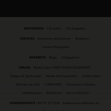
KATEGORIEN:
CIG online
CIG Ausgaben
SERVICES:
Autorinnen und Autoren
Redaktion
Unsere Philosophie
ANGEBOTE:
Blogs
Schlagwörter
VERLAG:
Media Sales CHRIST IN DER GEGENWART
Religion & Spiritualität
Herder Korrespondenz
einfach leben
Stimmen der Zeit
COMMUNIO
Gemeinsam Glauben
Lebensspuren
Bibel lesen
kunst und kirche
KUNDENSERVICE
+49 761 2717200
kundenservice@herder.de