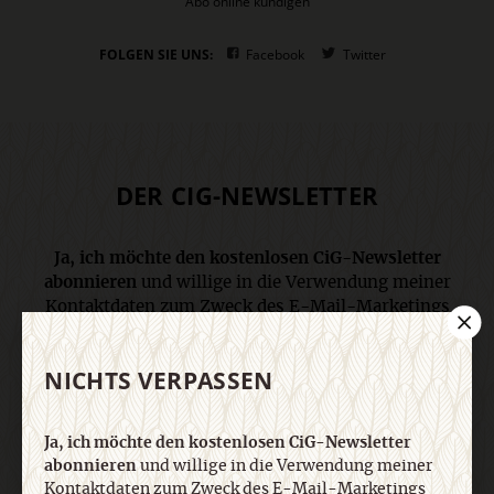
Abo online kündigen
FOLGEN SIE UNS:
Facebook
Twitter
DER CIG-NEWSLETTER
Ja, ich möchte den kostenlosen CiG-Newsletter
abonnieren
und willige in die Verwendung meiner
Kontaktdaten zum Zweck des E-Mail-Marketings
durch den Verlag Herder ein. Den Newsletter oder
die E-Mail-Werbung kann ich jederzeit abbestellen.
NICHTS VERPASSEN
Ich bin einverstanden, dass mein
personenbezogenes Nutzungsverhalten in
Newsletter und E-Mail-Werbung erfasst und
Ja, ich möchte den kostenlosen CiG-Newsletter
ausgewertet wird, um die Inhalte besser auf meine
abonnieren
und willige in die Verwendung meiner
Interessen auszurichten. Über einen Link in
Kontaktdaten zum Zweck des E-Mail-Marketings