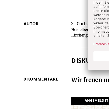
AUTOR
Christian Heidr
Überschrift
Heidelberg. Veröffen
Artikel-
Kirchengeschichte.
Infos
DISKUSSIO
0 KOMMENTARE
Wir freuen 
ANGEMELDET