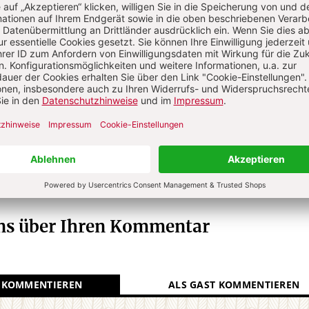
ich
Dr. theol., Publizist; lebt in der Nähe von
tlichungen zu Fragen des Glaubens und der
N
Kommenti
uns über Ihren Kommentar
 KOMMENTIEREN
ALS GAST KOMMENTIEREN