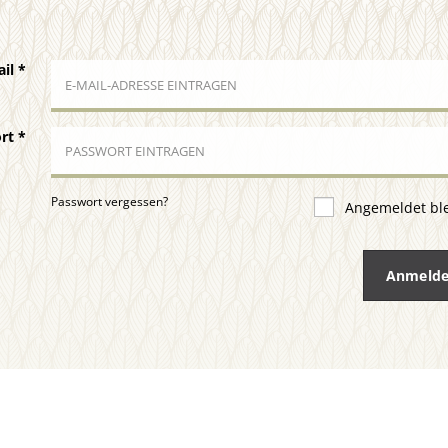
ail
*
ort
*
Passwort vergessen?
Angemeldet bl
Anmeld