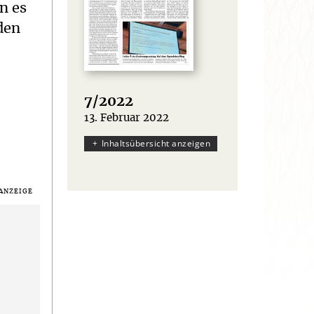
nn es
 den
7/2022
13. Februar 2022
:
Inhaltsübersicht anzeigen