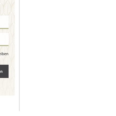
eiben
en