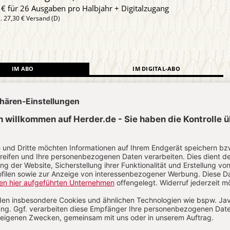
 € für 26 Ausgaben pro Halbjahr + Digitalzugang
l. 27,30 € Versand (D)
IM ABO
IM DIGITAL-ABO
Abo testen
?
Anmelden