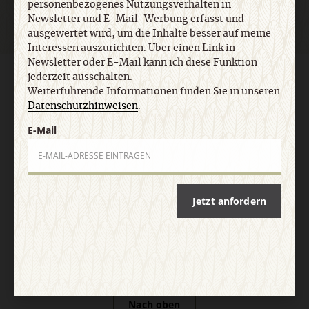
personenbezogenes Nutzungsverhalten in
Newsletter und E-Mail-Werbung erfasst und
ausgewertet wird, um die Inhalte besser auf meine
Interessen auszurichten. Über einen Link in
Newsletter oder E-Mail kann ich diese Funktion
jederzeit ausschalten.
AGB und Widerrufsbelehrung
Datenschutz
Barrierefreiheit
Weiterführende Informationen finden Sie in unseren
Impressum
Datenschutzhinweisen
.
E-Mail
Vertrag widerrufen
Abo online kündigen
Jetzt anfordern
Nach oben