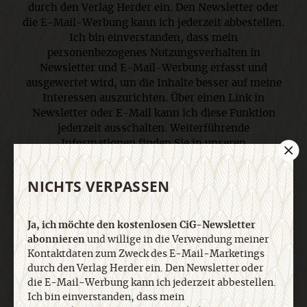
durch den Verlag Herder ein. Den Newsletter oder
die E-Mail-Werbung kann ich jederzeit abbestellen.
Ich bin einverstanden, dass mein
personenbezogenes Nutzungsverhalten in
Newsletter und E-Mail-Werbung erfasst und
ausgewertet wird, um die Inhalte besser auf meine
Interessen auszurichten. Über einen Link in
Newsletter oder E-Mail kann ich diese Funktion
jederzeit ausschalten. Weiterführende
Informationen finden Sie in unseren
Datenschutzhinweisen
.
NICHTS VERPASSEN
E-Mail
Ja, ich möchte den kostenlosen CiG-Newsletter
abonnieren
und willige in die Verwendung meiner
Kontaktdaten zum Zweck des E-Mail-Marketings
durch den Verlag Herder ein. Den Newsletter oder
Jetzt anmelden
die E-Mail-Werbung kann ich jederzeit abbestellen.
Ich bin einverstanden, dass mein