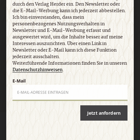
durch den Verlag Herder ein. Den Newsletter oder
jederzeit ausschalten. Weiterführende
die E-Mail-Werbung kann ich jederzeit abbestellen.
Informationen finden Sie in unseren
Ich bin einverstanden, dass mein
Datenschutzhinweisen
.
personenbezogenes Nutzungsverhalten in
Newsletter und E-Mail-Werbung erfasst und
ausgewertet wird, um die Inhalte besser auf meine
E-Mail
Interessen auszurichten. Über einen Link in
Newsletter oder E-Mail kann ich diese Funktion
jederzeit ausschalten.
Weiterführende Informationen finden Sie in unseren
Datenschutzhinweisen
.
Jetzt anmelden
E-Mail
Jetzt anfordern
AGB und Widerrufsbelehrung
Datenschutz
Barrierefreiheit
Impressum