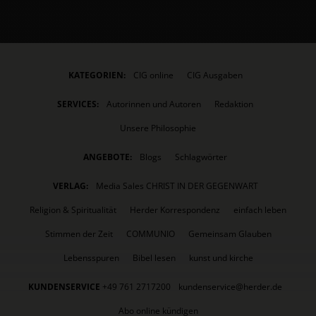
KATEGORIEN:
CIG online
CIG Ausgaben
SERVICES:
Autorinnen und Autoren
Redaktion
Unsere Philosophie
ANGEBOTE:
Blogs
Schlagwörter
VERLAG:
Media Sales CHRIST IN DER GEGENWART
Religion & Spiritualität
Herder Korrespondenz
einfach leben
Stimmen der Zeit
COMMUNIO
Gemeinsam Glauben
Lebensspuren
Bibel lesen
kunst und kirche
KUNDENSERVICE
+49 761 2717200
kundenservice@herder.de
Abo online kündigen