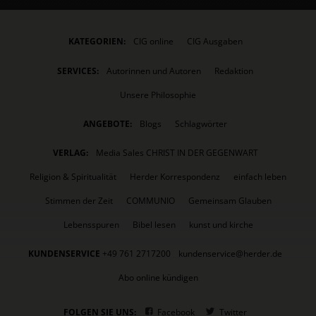
KATEGORIEN:
CIG online
CIG Ausgaben
SERVICES:
Autorinnen und Autoren
Redaktion
Unsere Philosophie
ANGEBOTE:
Blogs
Schlagwörter
VERLAG:
Media Sales CHRIST IN DER GEGENWART
Religion & Spiritualität
Herder Korrespondenz
einfach leben
Stimmen der Zeit
COMMUNIO
Gemeinsam Glauben
Lebensspuren
Bibel lesen
kunst und kirche
KUNDENSERVICE
+49 761 2717200
kundenservice@herder.de
Abo online kündigen
FOLGEN SIE UNS:
Facebook
Twitter