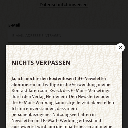
Datenschutzhinweisen
.
E-Mail
Jetzt anmelden
NICHTS VERPASSEN
Ja, ich möchte den kostenlosen CiG-Newsletter
abonnieren
und willige in die Verwendung meiner
Kontaktdaten zum Zweck des E-Mail-Marketings
durch den Verlag Herder ein. Den Newsletter oder
AGB und Widerrufsbelehrung
Datenschutz
Barrierefreiheit
die E-Mail-Werbung kann ich jederzeit abbestellen.
Impressum
Ich bin einverstanden, dass mein
personenbezogenes Nutzungsverhalten in
Newsletter und E-Mail-Werbung erfasst und
Vertrag widerrufen
Abo online kündigen
ausgewertet wird, um die Inhalte besser auf meine