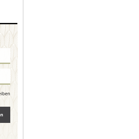
eiben
en