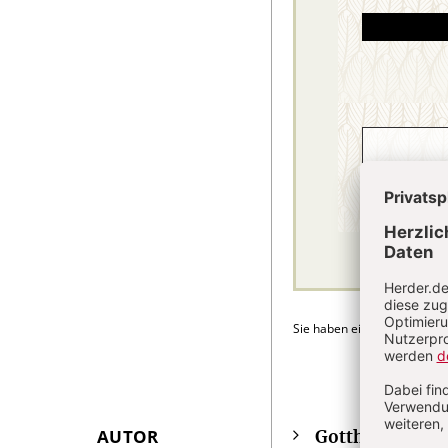
Sie haben ein Abonnement
AUTOR
Gotthard Fuch
Überschrift