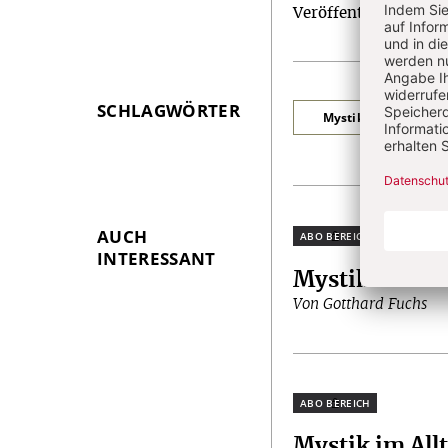
Veröffentlichungen z
Artikel-
Infos
SCHLAGWÖRTER
Mystik im Alltag
AUCH
Plus
INTERESSANT
Mystik im All
Von Gotthard Fuchs
Plus
Mystik im All