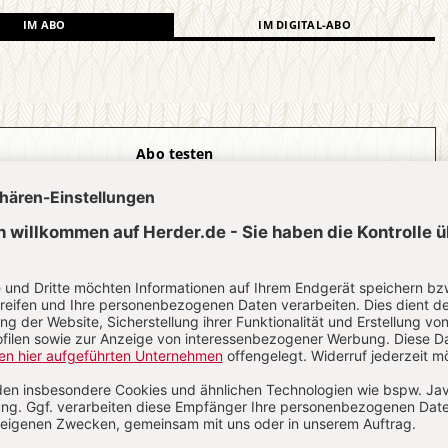
IM ABO
IM DIGITAL-ABO
Abo testen
?
Anmelden
s
Dr. phil., Priester und Publizist, Wiesbaden;