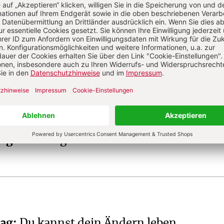
u Theologie, Spiritualität, Religionspädagogik.
tag
:
Frühlingserwachen
tag
:
Du kannst dein Ändern leben