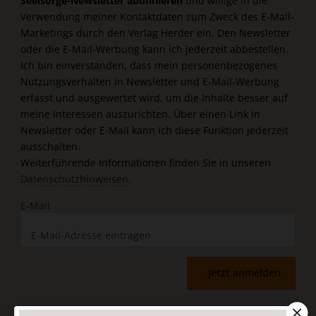
Seelsorge-Newsletter abonnieren
und willige in die
Verwendung meiner Kontaktdaten zum Zweck des E-Mail-
Marketings durch den Verlag Herder ein. Den Newsletter
oder die E-Mail-Werbung kann ich jederzeit abbestellen.
Ich bin einverstanden, dass mein personenbezogenes
Nutzungsverhalten in Newsletter und E-Mail-Werbung
erfasst und ausgewertet wird, um die Inhalte besser auf
meine Interessen auszurichten. Über einen Link in
Newsletter oder E-Mail kann ich diese Funktion jederzeit
ausschalten.
Weiterführende Informationen finden Sie in unseren
Datenschutzhinweisen
.
E-Mail
Jetzt anmelden