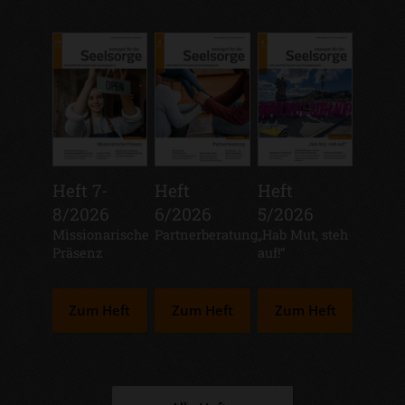
Heft 7-
Heft
Heft
8/2026
6/2026
5/2026
:
Missionarische
:
Partnerberatung
:
„Hab Mut, steh
Präsenz
auf!“
Zum Heft
Zum Heft
Zum Heft