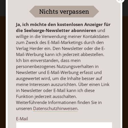
Nichts verpassen
Ja, ich möchte den kostenlosen Anzeiger für
AGB und Widerrufsbelehrung
Datenschutz
die Seelsorge-Newsletter abonnieren
und
Barrierefreiheit
Impressum
willige in die Verwendung meiner Kontaktdaten
zum Zweck des E-Mail-Marketings durch den
Verlag Herder ein. Den Newsletter oder die E-
Vertrag widerrufen
Abo online kündigen
Mail-Werbung kann ich jederzeit abbestellen.
Ich bin einverstanden, dass mein
personenbezogenes Nutzungsverhalten in
Newsletter und E-Mail-Werbung erfasst und
ausgewertet wird, um die Inhalte besser auf
meine Interessen auszurichten. Über einen Link
in Newsletter oder E-Mail kann ich diese
Funktion jederzeit ausschalten.
Weiterführende Informationen finden Sie in
unseren
Datenschutzhinweisen
.
E-Mail
Nach oben