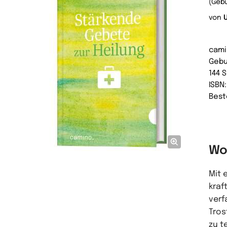
(Geb
von
U
cam
Geb
144 
ISBN
Best
Wo
Mit 
kraf
verf
Tros
zu t