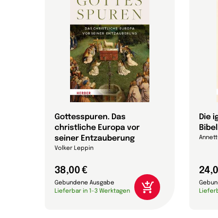
 die
Gottesspuren. Das
Die 
christliche Europa vor
Bibel
che
seiner Entzauberung
Annett
on
Volker Leppin
38,00 €
24,0
Gebundene Ausgabe
Gebun
Lieferbar in 1-3 Werktagen
Liefer