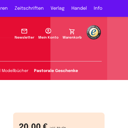
ren
Zeitschriften
Verlag
Handel
Info
Newsletter
Mein Konto
Warenkorb
d Modellbücher
Pastorale Geschenke
20,00 €