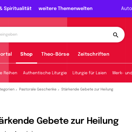
& Spiritualität
weitere Themenwelten
Auto
ortal
Shop
Theo-Börse
Zeitschriften
e Reihen
Authentische Liturgie
Liturgie für Laien
Werk- un
tegorien
Pastorale Geschenke
Stärkende Gebete zur Heilung
ärkende Gebete zur Heilung