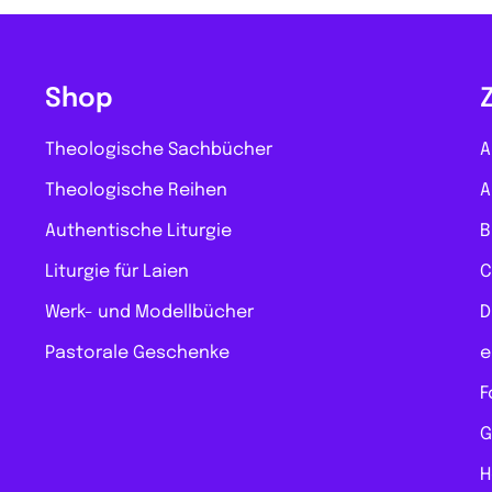
Shop
Theologische Sachbücher
A
Theologische Reihen
A
Authentische Liturgie
B
Liturgie für Laien
C
Werk- und Modellbücher
D
Pastorale Geschenke
e
F
G
H