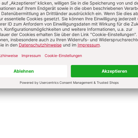
Liebe ein Zuhause geben
Dem Leben eine Zukunf
geben
us Brantzen
Hubertus Brantzen
 €
8,00 €
hur
Broschur
bar in 1-3 Werktagen
Lieferbar in 1-3 Werktagen