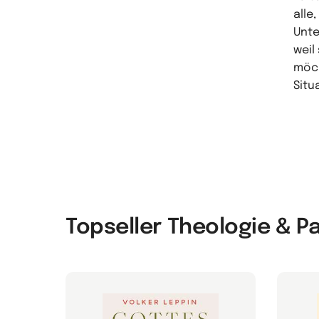
alle
Unte
weil
möch
Situ
Topseller Theologie & P