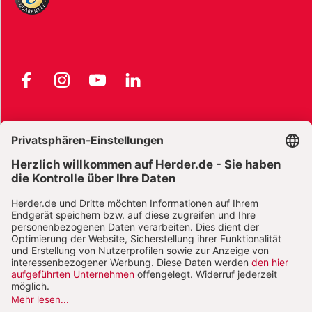
Facebook
Instagram
YouTube
LinkedIn
AGB und Widerrufsbelehrung
Widerrufsbelehrung Bücher
Widerrufsbelehrung E-Books
Widerrufsbelehrung Zeitschriften
Datenschutz
Datenschutz Social Media
Barrierefreiheit
Impressum
Vertrag widerrufen
Abo online kündigen