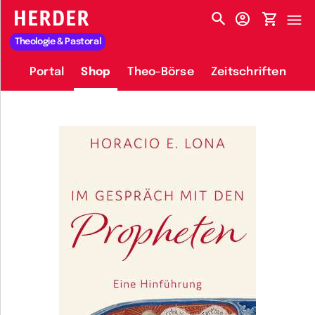
HERDER-MENÜ
Theologie & Pastoral
Portal
Shop
Theo-Börse
Zeitschriften