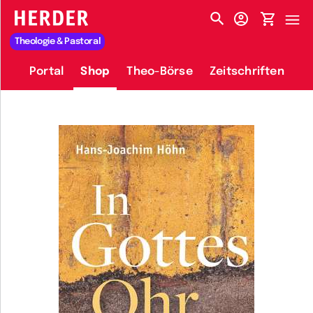
HERDER-MENÜ
Theologie & Pastoral
Portal
Shop
Theo-Börse
Zeitschriften