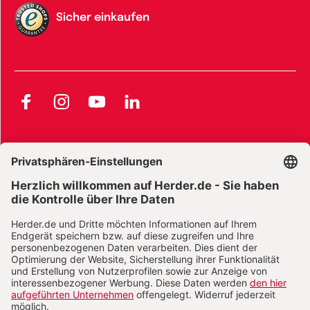
Sicher einkaufen
Facebook
Instagram
YouTube
LinkedIn
AGB und Widerrufsbelehrung
Widerrufsbelehrung Bücher
Widerrufsbelehrung E-Books
Widerrufsbelehrung Zeitschriften
Datenschutz
Datenschutz Social Media
Barrierefreiheit
Impressum
Vertrag widerrufen
Abo online kündigen