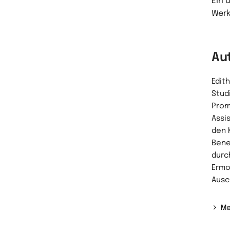
Ein 
Werk
Au
Edith
Stud
Prom
Assis
den 
Bene
durc
Ermo
Ausc
Me