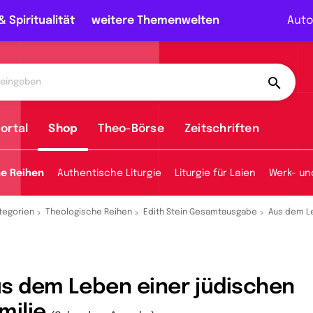
& Spiritualität
weitere Themenwelten
Auto
ortal
Shop
Theo-Börse
Zeitschriften
he Reihen
Authentische Liturgie
Liturgie für Laien
Werk- un
tegorien
Theologische Reihen
Edith Stein Gesamtausgabe
Aus dem Le
s dem Leben einer jüdischen
milie