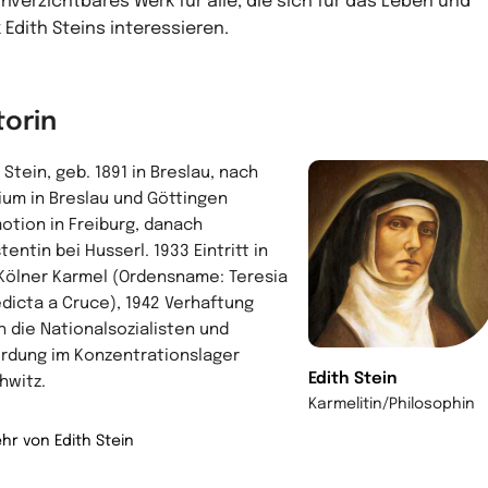
unverzichtbares Werk für alle, die sich für das Leben und
 Edith Steins interessieren.
torin
 Stein, geb. 1891 in Breslau, nach
ium in Breslau und Göttingen
otion in Freiburg, danach
tentin bei Husserl. 1933 Eintritt in
Kölner Karmel (Ordensname: Teresia
dicta a Cruce), 1942 Verhaftung
h die Nationalsozialisten und
rdung im Konzentrationslager
Edith Stein
hwitz.
Karmelitin/Philosophin
hr von Edith Stein