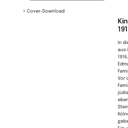
Cover-Download
Kin
19
In d
aus 
1916
Edmu
Fami
Vor 
Fami
jüdi
eben
Stei
Köln
gabe