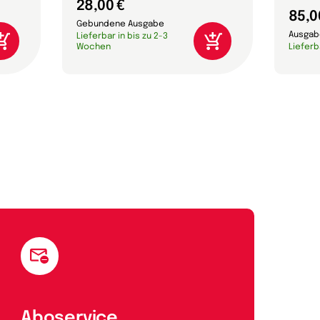
28,00 €
85,0
Gebundene Ausgabe
Ausgabe
Lieferbar in bis zu 2-3
Wochen
Lieferb
Aboservice