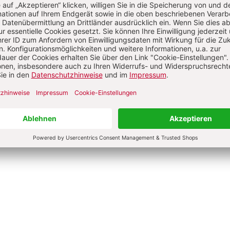
ignorierten Frauen der
Ausverkauf des Konzils
Jan-Heiner Tück
e Jantzen
0 €
24,00 €
dene Ausgabe
Gebundene Ausgabe
bar in 1-3 Werktagen
Lieferbar in 1-3 Werktagen