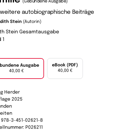
(Gebundene Ausgabe)
 weitere autobiographische Beiträge
Edith Stein
(Autorin)
ith Stein Gesamtausgabe
 1
eBook (PDF)
bundene Ausgabe
40,00 €
40,00 €
ag Herder
uflage 2025
unden
Seiten
: 978-3-451-02621-8
ellnummer: P026211