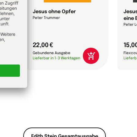
Jesus ohne Opfer
Jesus
eine 
Peter Trummer
Peter L
22,00 €
15,0
Gebundene Ausgabe
Flexco
Lieferbar in 1-3 Werktagen
Lieferb
Edith Stein Gesamtausgabe