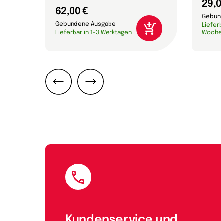
29,0
62,00 €
Gebun
Gebundene Ausgabe
Lieferb
Lieferbar in 1-3 Werktagen
Woch
Zurück
Weiter
E-Mail
Kundenservice und