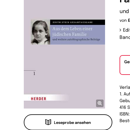
und
von
Ed
Band
Ge
Verl
1. A
Geb
416 
ISBN
Best
Leseprobe ansehen