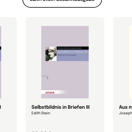
I
Selbstbildnis in Briefen III
Aus 
Edith Stein
Joseph