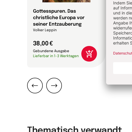
 die
Gottesspuren. Das
Die 
christliche Europa vor
Bibel
che
seiner Entzauberung
Annett
on
Volker Leppin
38,00 €
24,0
Gebundene Ausgabe
Gebun
Lieferbar in 1-3 Werktagen
Liefer
Zurück
Weiter
Thematisch verwandt