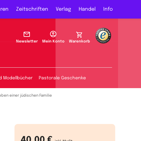
ren
Zeitschriften
Verlag
Handel
Info
Newsletter
Mein Konto
Warenkorb
d Modellbücher
Pastorale Geschenke
ben einer jüdischen Familie
40,00 €