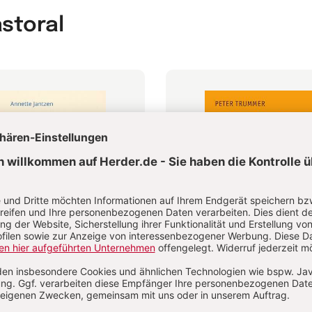
astoral
ignorierten Frauen der
Jesus ohne Opfer
Peter Trummer