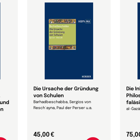
Die Ursache der Gründung
Die I
.
von Schulen
Philo
 und
falās
Barhadbeschabba, Sergios von
Reschʿayna, Paul der Perser u.a.
en
al-Ġazā
45,00 €
75,0