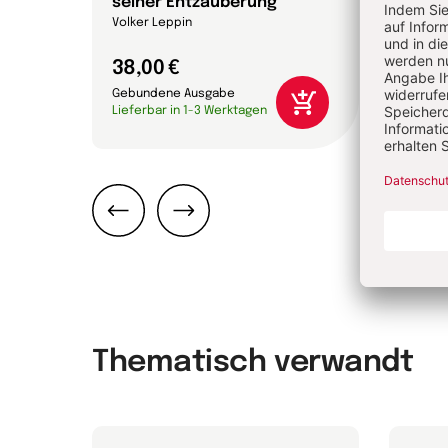
seiner Entzauberung
Annett
Volker Leppin
38,00 €
24,0
Gebundene Ausgabe
Gebun
Lieferbar in 1-3 Werktagen
Liefer
Zurück
Weiter
Thematisch verwandt