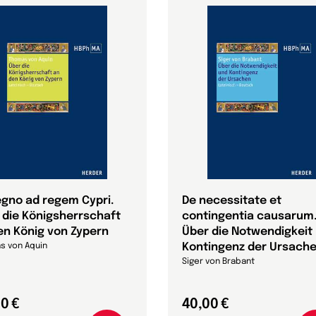
egno ad regem Cypri.
De necessitate et
 die Königsherrschaft
contingentia causarum
en König von Zypern
Über die Notwendigkeit
Kontingenz der Ursach
s von Aquin
Siger von Brabant
0 €
40,00 €