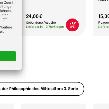
Peter L
24,00 €
15,0
Gebundene Ausgabe
Flexco
Lieferbar in 1-3 Werktagen
Lieferb
 der Philosophie des Mittelalters 3. Serie