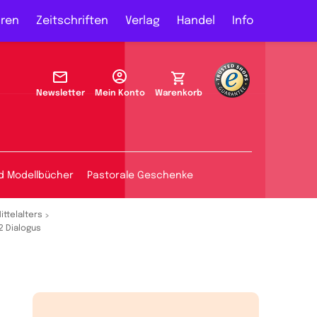
ren
Zeitschriften
Verlag
Handel
Info
Newsletter
Mein Konto
Warenkorb
d Modellbücher
Pastorale Geschenke
ittelalters
.2 Dialogus