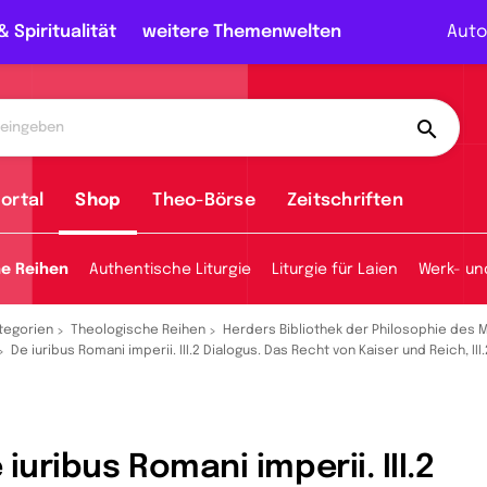
& Spiritualität
weitere Themenwelten
Auto
ortal
Shop
Theo-Börse
Zeitschriften
he Reihen
Authentische Liturgie
Liturgie für Laien
Werk- un
tegorien
Theologische Reihen
Herders Bibliothek der Philosophie des M
De iuribus Romani imperii. III.2 Dialogus. Das Recht von Kaiser und Reich, III
 iuribus Romani imperii. III.2