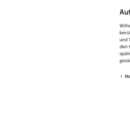
Au
Wilh
berü
und 
den 
spät
gezä
Me