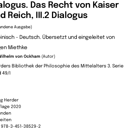
alogus. Das Recht von Kaiser
d Reich, III.2 Dialogus
undene Ausgabe)
inisch – Deutsch. Übersetzt und eingeleitet von
gen Miethke
Wilhelm von Ockham
(Autor)
ders Bibliothek der Philosophie des Mittelalters 3. Serie
 49/I
ag Herder
uflage 2020
unden
Seiten
: 978-3-451-38529-2