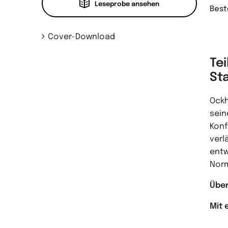
Leseprobe ansehen
Best
Cover-Download
Tei
St
Ockh
sein
Konf
verl
entw
Nor
Über
Mit 