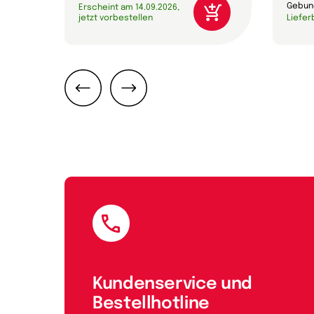
Gebun
Erscheint am 14.09.2026,
jetzt vorbestellen
Liefer
Zurück
Weiter
E-Mail
Kundenservice und
Bestellhotline