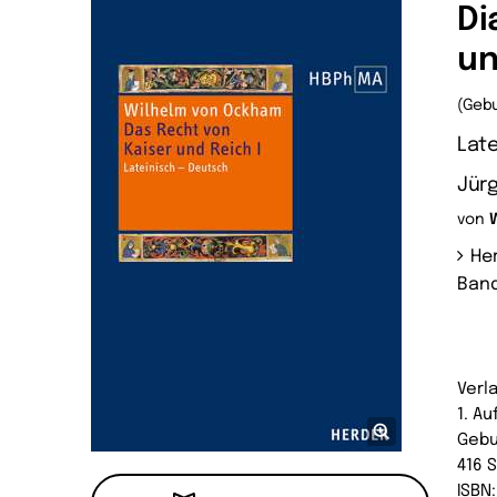
Di
un
(Geb
Late
Jür
von
Her
Band
Verl
1. A
Geb
416 
ISBN