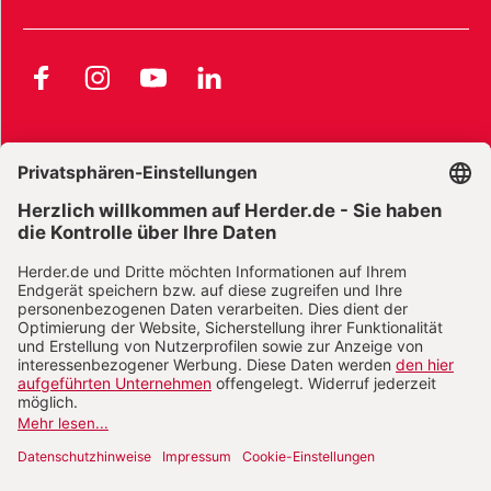
Facebook
Instagram
YouTube
LinkedIn
AGB und Widerrufsbelehrung
Widerrufsbelehrung Bücher
Widerrufsbelehrung E-Books
Widerrufsbelehrung Zeitschriften
Datenschutz
Datenschutz Social Media
Barrierefreiheit
Impressum
Vertrag widerrufen
Abo online kündigen