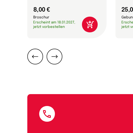
8,00 €
25,0
Broschur
Gebun
Erscheint am 18.01.2027,
Ersche
jetzt vorbestellen
jetzt 
Zurück
Weiter
E-Mail