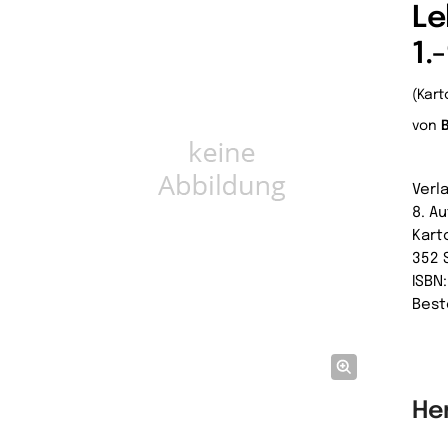
Le
1.
(Kart
von
Verl
8. A
Kart
352 
ISBN
Best
He