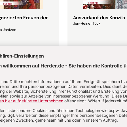
ignorierten Frauen der
Ausverkauf des Konzils
Jan-Heiner Tück
e Jantzen
0 €
24,00 €
dene Ausgabe
Gebundene Ausgabe
bar in 1-3 Werktagen
Lieferbar in 1-3 Werktagen