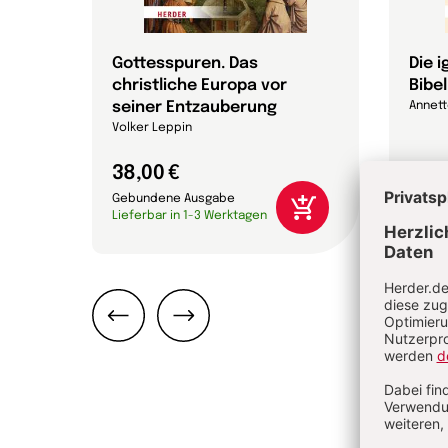
Gottesspuren. Das
Die 
christliche Europa vor
Bibel
efan
seiner Entzauberung
Annett
Volker Leppin
38,00 €
24,0
Gebundene Ausgabe
Gebun
Lieferbar in 1-3 Werktagen
Liefer
Zurück
Weiter