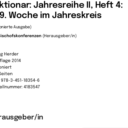
ktionar: Jahresreihe II, Heft 4:
-9. Woche im Jahreskreis
onierte Ausgabe)
Bischofskonferenzen
(Herausgeber/in)
ag Herder
uflage 2014
oniert
Seiten
: 978-3-451-18354-6
ellnummer: 4183547
rausgeber/in