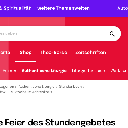
& Spiritualität
weitere Themenwelten
Auto
ortal
Shop
Theo-Börse
Zeitschriften
e Reihen
Authentische Liturgie
Liturgie für Laien
Werk- un
tegorien
Authentische Liturgie
Stundenbuch
ft 4: 1.-9. Woche im Jahreskreis
e Feier des Stundengebetes -