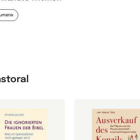
umene
astoral