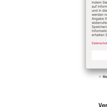
He
Joac
für 
an d
Vinz
Phil
Vall
Kath
Faku
Me
Ve