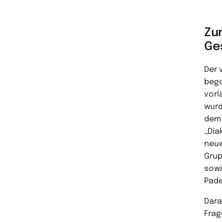
Zu
Ge
Der 
bego
vorl
wurd
dem 
,,Dia
neue
Grup
sowi
Pade
Dara
Frag