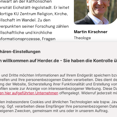
nwart an der Katholischen
rsität Eichstätt-Ingolstadt. Er leitet
dortige KU Zentrum Religion, Kirche,
llschaft im Wandel. Zu den
erpunkten seiner Forschung zählen
Martin Kirschner
llschaftliche und kirchliche
Theologe
sformationsprozesse, Fragen
tischer Theologie, theologischer
nntnislehre und Konfliktbearbeitung.
e Professur wurde 2016-2022 im
en des DFG-Heisenberg-Programms
rdert. Zuletzt von ihm
usgegebene interdisziplinäre
elbände: „Europa - Krisen,
ewisserungen, Visionen (Bielefeld
); „Subversiver Messianismus“
en-Baden 2020).
hr von Martin Kirschner