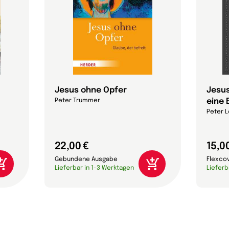
Jesus ohne Opfer
Jesus
eine 
Peter Trummer
Peter L
22,00 €
15,0
Gebundene Ausgabe
Flexco
Lieferbar in 1-3 Werktagen
Lieferb