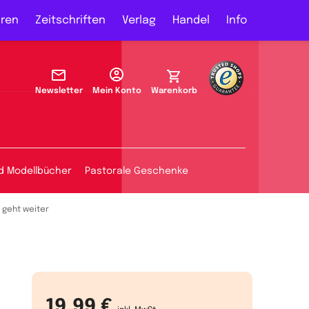
ren
Zeitschriften
Verlag
Handel
Info
Newsletter
Mein Konto
Warenkorb
d Modellbücher
Pastorale Geschenke
 geht weiter
19,99 €