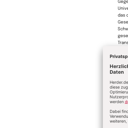
Gege
Unive
das 
Gese
Schw
gese
Tran
poli
Erke
Sein
Rahm
gefö
hera
Samm
Verg
2019
(Bad
Me