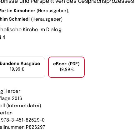
ebnisse und Perspektiven des Gesprächsprozesses
Martin Kirschner
(Herausgeber),
him Schmiedl
(Herausgeber)
tholische Kirche im Dialog
 4
bundene Ausgabe
eBook (PDF)
19,99 €
19,99 €
ag Herder
flage 2016
ell (Internetdatei)
Seiten
: 978-3-451-82629-0
ellnummer: P826297