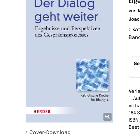
Erg
von
Joac
Ka
Band
Ge
Verl
1. Au
virtu
184 
ISBN
Best
Cover-Download