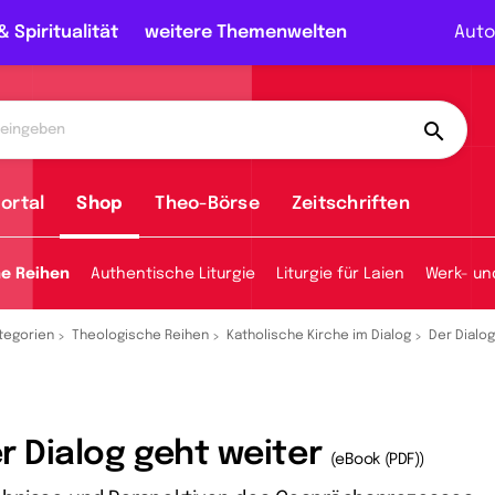
& Spiritualität
weitere Themenwelten
Auto
ortal
Shop
Theo-Börse
Zeitschriften
he Reihen
Authentische Liturgie
Liturgie für Laien
Werk- un
tegorien
Theologische Reihen
Katholische Kirche im Dialog
Der Dialog
r Dialog geht weiter
(eBook (PDF))