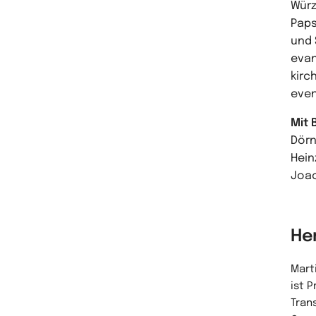
Würz
Paps
und 
evan
kirc
even
Mit 
Dörn
Hein
Joac
He
Mart
ist 
Tran