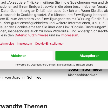
rausgeber
him Schmiedl (1958-2021), Professor
Mittlere und Neue Kirchengeschichte
er Theologischen Fakultät der
enz-Pallotti-University (vormals
osophisch-Theologischen Hochschule
endar), 2017 bis 2020 Vorsitzender des
olisch-Theologischen
ltätertags.
Joachim Schmiedl
Kirchenhistoriker
hr von Joachim Schmiedl
rwandte Themen