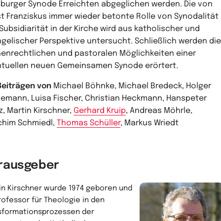
burger Synode Erreichten abgeglichen werden. Die von
t Franziskus immer wieder betonte Rolle von Synodalität
Subsidiarität in der Kirche wird aus katholischer und
gelischer Perspektive untersucht. Schließlich werden die
henrechtlichen und pastoralen Möglichkeiten einer
tuellen neuen Gemeinsamen Synode erörtert.
Beiträgen von
Michael Böhnke, Michael Bredeck, Holger
emann, Luisa Fischer, Christian Heckmann, Hanspeter
z, Martin Kirschner,
Gerhard Kruip
, Andreas Möhrle,
him Schmiedl,
Thomas Schüller
, Markus Wriedt
rausgeber
in Kirschner wurde 1974 geboren und
Professor für Theologie in den
sformationsprozessen der