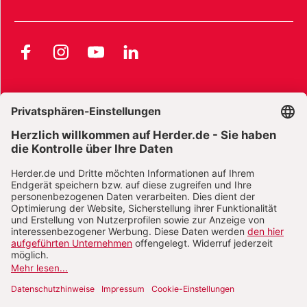
Facebook
Instagram
YouTube
LinkedIn
AGB und Widerrufsbelehrung
Widerrufsbelehrung Bücher
Widerrufsbelehrung E-Books
Widerrufsbelehrung Zeitschriften
Datenschutz
Datenschutz Social Media
Barrierefreiheit
Impressum
Vertrag widerrufen
Abo online kündigen