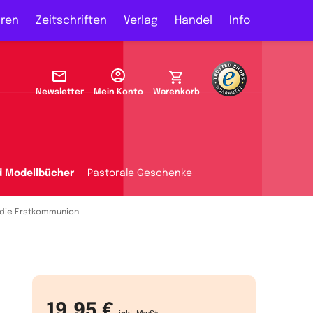
ren
Zeitschriften
Verlag
Handel
Info
Newsletter
Mein Konto
Warenkorb
d Modellbücher
Pastorale Geschenke
die Erstkommunion
19,95 €