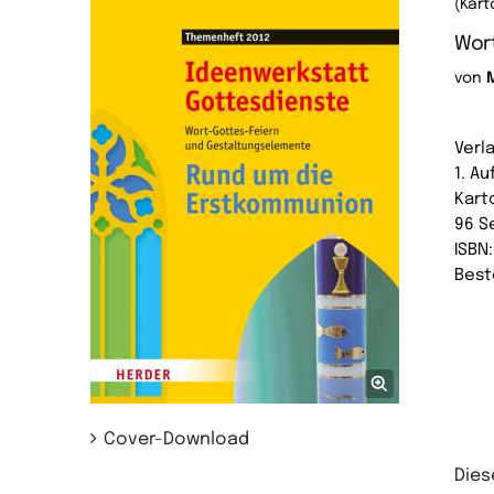
(Kart
Wor
von
Verl
1. Au
Kart
96 S
ISBN
Best
Cover-Download
Dies