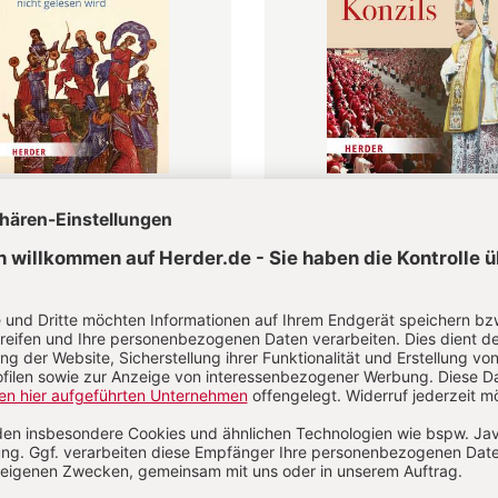
ignorierten Frauen der
Ausverkauf des Konzils
Jan-Heiner Tück
e Jantzen
0 €
24,00 €
dene Ausgabe
Gebundene Ausgabe
bar in 1-3 Werktagen
Lieferbar in 1-3 Werktagen