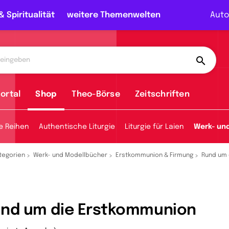
& Spiritualität
weitere Themenwelten
Auto
ortal
Shop
Theo-Börse
Zeitschriften
e Reihen
Authentische Liturgie
Liturgie für Laien
Werk- un
tegorien
Werk- und Modellbücher
Erstkommunion & Firmung
Rund um 
nd um die Erstkommunion