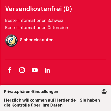
Versandkostenfrei (D)
Bestellinformationen Schweiz
Bestellinformationen Österreich
Sicher einkaufen
Facebook
Instagram
YouTube
LinkedIn
AGB und Widerrufsbelehrung
Widerrufsbelehrung Bücher
Widerrufsbelehrung E-Books
Widerrufsbelehrung Zeitschriften
Datenschutz
Datenschutz Social Media
Barrierefreiheit
Impressum