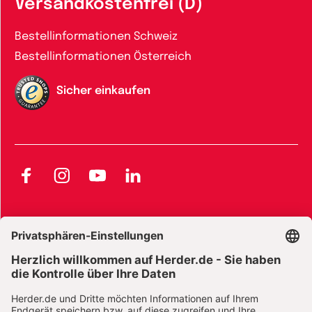
Versandkostenfrei (D)
Bestellinformationen Schweiz
Bestellinformationen Österreich
Sicher einkaufen
Facebook
Instagram
YouTube
LinkedIn
AGB und Widerrufsbelehrung
Widerrufsbelehrung Bücher
Widerrufsbelehrung E-Books
Widerrufsbelehrung Zeitschriften
Datenschutz
Datenschutz Social Media
Barrierefreiheit
Impressum