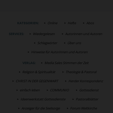
KATEGORIEN:
Online
Hefte
Abos
SERVICES:
Wiedergelesen
Autorinnen und Autoren
Schlagwörter
Über uns
Hinweise für Autorinnen und Autoren
VERLAG:
Media Sales Stimmen der Zeit
Religion & Spiritualität
Theologie & Pastoral
CHRIST IN DER GEGENWART
Herder Korrespondenz
einfach leben
COMMUNIO
Gottesdienst
Ideenwerkstatt Gottesdienste
Pastoralblätter
Anzeiger für die Seelsorge
Forum Weltkirche