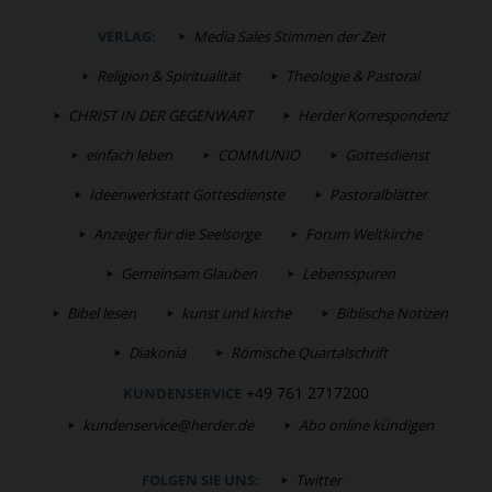
VERLAG:
Media Sales Stimmen der Zeit
Religion & Spiritualität
Theologie & Pastoral
CHRIST IN DER GEGENWART
Herder Korrespondenz
einfach leben
COMMUNIO
Gottesdienst
Ideenwerkstatt Gottesdienste
Pastoralblätter
Anzeiger für die Seelsorge
Forum Weltkirche
Gemeinsam Glauben
Lebensspuren
Bibel lesen
kunst und kirche
Biblische Notizen
Diakonia
Römische Quartalschrift
+49 761 2717200
KUNDENSERVICE
kundenservice@herder.de
Abo online kündigen
FOLGEN SIE UNS:
Twitter