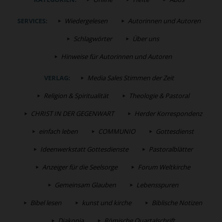
SERVICES:
Wiedergelesen
Autorinnen und Autoren
Schlagwörter
Über uns
Hinweise für Autorinnen und Autoren
VERLAG:
Media Sales Stimmen der Zeit
Religion & Spiritualität
Theologie & Pastoral
CHRIST IN DER GEGENWART
Herder Korrespondenz
einfach leben
COMMUNIO
Gottesdienst
Ideenwerkstatt Gottesdienste
Pastoralblätter
Anzeiger für die Seelsorge
Forum Weltkirche
Gemeinsam Glauben
Lebensspuren
Bibel lesen
kunst und kirche
Biblische Notizen
Diakonia
Römische Quartalschrift