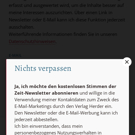
erfasst und ausgewertet wird, um die Inhalte besser auf
meine Interessen auszurichten. Über einen Link in
Newsletter oder E-Mail kann ich diese Funktion jederzeit
ausschalten.
Weiterführende Informationen finden Sie in unseren
Datenschutzhinweisen
.
E-MAIL
Nichts verpassen
Jetzt anmelden
Ja, ich möchte den kostenlosen Stimmen der
Zeit-Newsletter abonnieren
und willige in die
Verwendung meiner Kontaktdaten zum Zweck des
E-Mail-Marketings durch den Verlag Herder ein.
Den Newsletter oder die E-Mail-Werbung kann ich
jederzeit abbestellen.
Ich bin einverstanden, dass mein
AGB und Widerrufsbelehrung
Datenschutz
personenbezogenes Nutzungsverhalten in