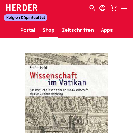
HERDER-MENÜ
Religion & Spiritualität
Portal
Shop
Zeitschriften
Apps