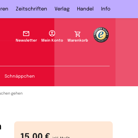
ren
Zeitschriften
Verlag
Handel
Info
Newsletter
Mein Konto
Warenkorb
Schnäppchen
uchen gehen
n
15,00 €