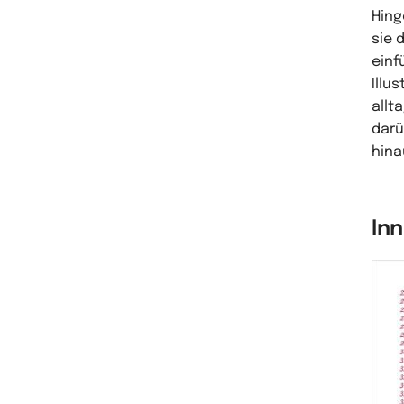
Hing
sie 
einf
Illu
allt
darü
hina
In