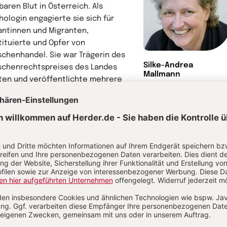
baren Blut in Österreich. Als
hologin engagierte sie sich für
antinnen und Migranten,
tituierte und Opfer von
chenhandel. Sie war Trägerin des
Silke-Andrea
chenrechtspreises des Landes
Mallmann
ten und veröffentlichte mehrere
er, u. a. "Goldfäden zwischen Himmel
Erde. Glauben in dunklen Stunden"
lag Herder).
hr von Silke-Andrea Mallmann
rwandte Themen
t Meditation Stress abbauen
Mit Kindern Eier färben