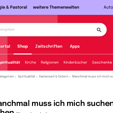
gie & Pastoral
weitere Themenwelten
Auto
ortal
Shop
Zeitschriften
Apps
piritualität
Kirche
Religionen
Kinderbücher
Geschenke
ategorien
Spiritualität
Fastenzeit & Ostern
Manchmal muss ich mich s
nchmal muss ich mich suche
ehen