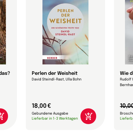
 das?
Perlen der Weisheit
Wie d
David Steindl-Rast, Ulla Bohn
Rudolf 
Bernhar
18,00 €
10,0
Gebundene Ausgabe
Brosch
Lieferbar in 1-3 Werktagen
Lieferb