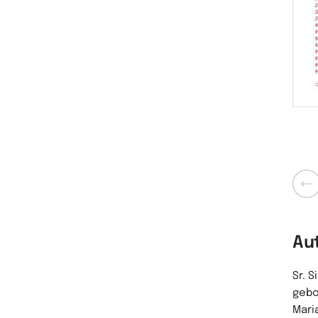
Zurü
Au
Sr. 
gebo
Mari