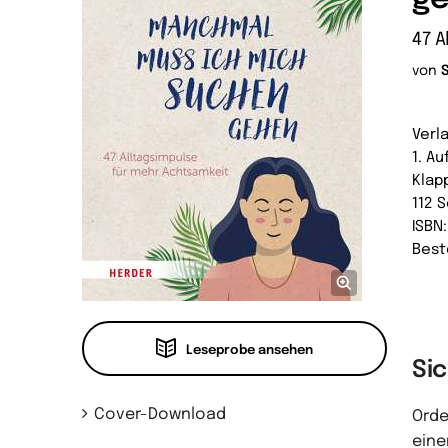
47 A
von
Verl
1. A
Klap
112 
ISBN
Best
Leseprobe ansehen
Si
Cover-Download
Orde
eine