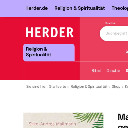
Herder.de
Religion & Spiritualität
Theolo
Suche
Religion &
P
Spiritualität
Bibel
Glaube
S
Sie sind hier:
Startseite
Religion & Spiritualität
Shop
K
Ma
g