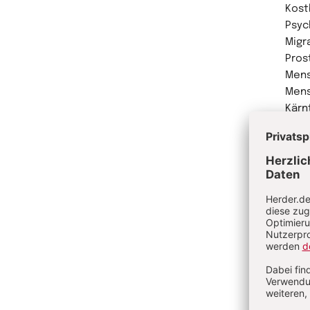
Kost
Psyc
Migr
Pros
Mens
Mens
Kärn
Büch
und 
(Ver
Me
Ve
Mi