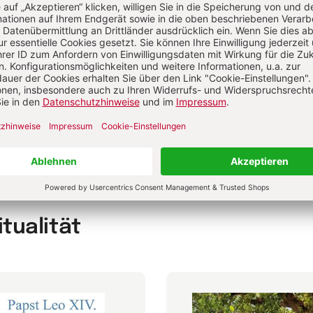
e Ostergeschichte für Kinder
ditationsübungen: Die Heilkraft der Emotionen
t Meditationstexten den inneren Kern entdecken
itualität