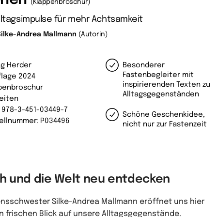
(Klappenbroschur)
lltagsimpulse für mehr Achtsamkeit
Silke-Andrea Mallmann
(Autorin)
ag Herder
Besonderer
Fastenbegleiter mit
uflage 2024
inspirierenden Texten zu
penbroschur
Alltagsgegenständen
Seiten
: 978-3-451-03449-7
Schöne Geschenkidee,
ellnummer: P034496
nicht nur zur Fastenzeit
ch und die Welt neu entdecken
nsschwester Silke-Andrea Mallmann eröffnet uns hier
n frischen Blick auf unsere Alltagsgegenstände.