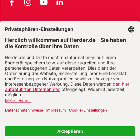
Facebook
Instagram
YouTube
LinkedIn
AGB und Widerrufsbelehrung
Widerrufsbelehrung Bücher
Widerrufsbelehrung E-Books
Widerrufsbelehrung Zeitschriften
Datenschutz
Datenschutz Social Media
Barrierefreiheit
Impressum
Vertrag widerrufen
Abo online kündigen