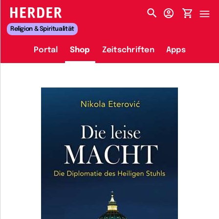
HERDER-MENÜ
Religion & Spiritualität
Portal
Shop
Zeitschriften
Apps