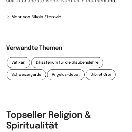
seit 2013 apostolischer Nuntius in Deutschland.
Mehr von Nikola Eterović
Verwandte Themen
Vatikan
Dikasterium für die Glaubenslehre
Schweizergarde
Angelus-Gebet
Urbi et Orbi
Topseller Religion &
Spiritualität