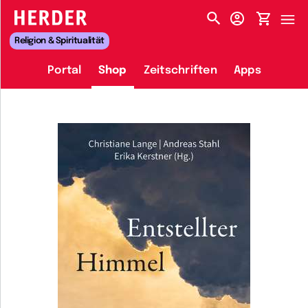
HERDER-MENÜ
Religion & Spiritualität
Portal
Shop
Zeitschriften
Apps