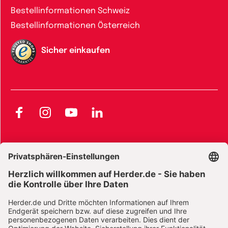
Bestellinformationen Schweiz
Bestellinformationen Österreich
Sicher einkaufen
Facebook
Instagram
YouTube
LinkedIn
AGB und Widerrufsbelehrung
Widerrufsbelehrung Bücher
Widerrufsbelehrung E-Books
Widerrufsbelehrung Zeitschriften
Datenschutz
Datenschutz Social Media
Barrierefreiheit
Impressum