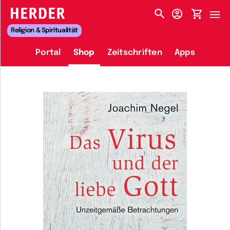
HERDER-MENÜ
Religion & Spiritualität
Portal
Shop
Zeitschriften
Apps