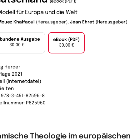
(eBook (PDF))
Modell für Europa und die Welt
Mouez Khalfaoui
(Herausgeber),
Jean Ehret
(Herausgeber)
bundene Ausgabe
eBook (PDF)
30,00 €
30,00 €
ag Herder
flage 2021
ell (Internetdatei)
Seiten
: 978-3-451-82595-8
ellnummer: P825950
lamische Theologie im europäischen