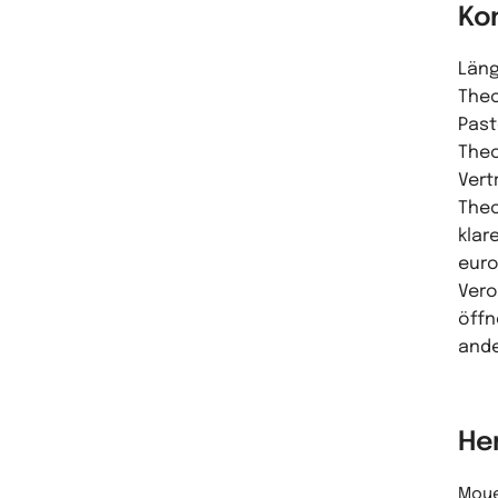
Ko
Läng
Theo
Past
Theo
Vert
Theo
klar
euro
Vero
öffn
ande
He
Moue