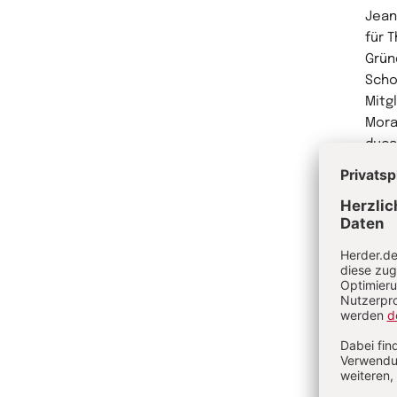
Jean
für 
Grün
Schoo
Mitg
Mora
duca
Welt
Akad
Küns
Acad
in d
Me
Ve