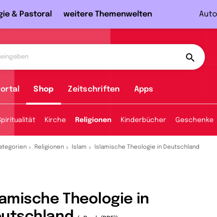
gie & Pastoral
weitere Themenwelten
Auto
ortal
Shop
Zeitschriften
Apps
Spiritualität
Kirche
Religionen
Kinderbücher
Geschenke
ategorien
Religionen
Islam
Islamische Theologie in Deutschland
lamische Theologie in
utschland