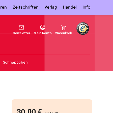
ren
Zeitschriften
Verlag
Handel
Info
Newsletter
Mein Konto
Warenkorb
Schnäppchen
30,00 €