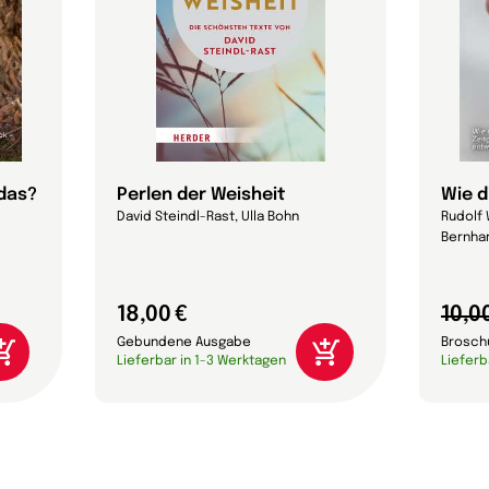
 das?
Perlen der Weisheit
Wie d
David Steindl-Rast, Ulla Bohn
Rudolf 
Bernhar
18,00 €
10,0
Gebundene Ausgabe
Brosch
Lieferbar in 1-3 Werktagen
Lieferb