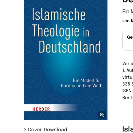
Ein 
von
Ge
Verl
1. Au
virtu
336 
ISBN
Best
Is
Cover-Download