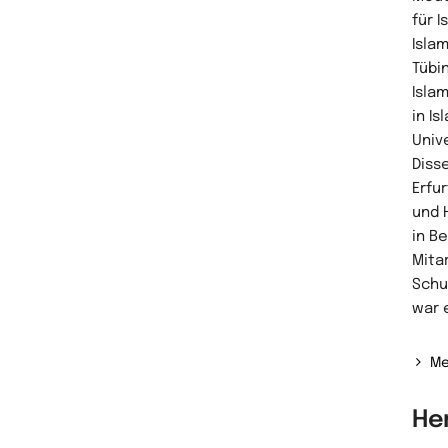
für 
Isla
Tübi
Isla
in I
Univ
Diss
Erfur
und 
in Be
Mita
Schu
war 
Me
He