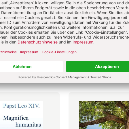
lam
itualität