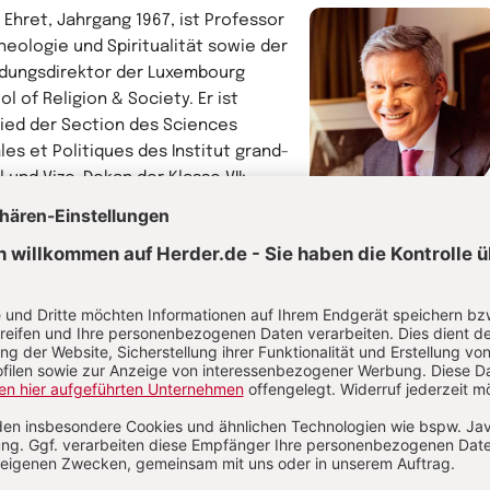
 Ehret, Jahrgang 1967, ist Professor
Theologie und Spiritualität sowie der
dungsdirektor der Luxembourg
l of Religion & Society. Er ist
lied der Section des Sciences
les et Politiques des Institut grand-
l und Vize-Dekan der Klasse VII:
religionen der Europäischen
Jean Ehret
emie der Wissenschaften und
Professor für Theologie
te. Zudem ist er Bischofsvikar « for
und Spiritualität
emic Affairs » von Kardinal Hollerich
er Erzdiözese Luxemburg.
hr von Jean Ehret
rwandte Themen